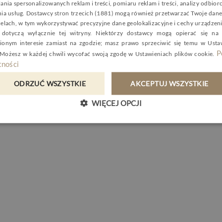
ania spersonalizowanych reklam i treści, pomiaru reklam i treści, analizy odbio
nia usług.
Dostawcy stron trzecich (1881)
mogą również przetwarzać Twoje dane 
G
celach, w tym wykorzystywać precyzyjne dane geolokalizacyjne i cechy urządzeni
C
dotyczą wyłącznie tej witryny. Niektórzy dostawcy mogą opierać się na
ionym interesie zamiast na zgodzie; masz prawo sprzeciwić się temu w
Usta
P
 Możesz w każdej chwili wycofać swoją zgodę w
Ustawieniach plików cookie
.
ności
ODRZUĆ WSZYSTKIE
AKCEPTUJ WSZYSTKIE
WIĘCEJ OPCJI