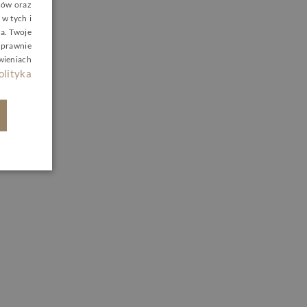
rców oraz
w tych i
ERMAN
a. Twoje
ZECH
 prawnie
wieniach
olityka