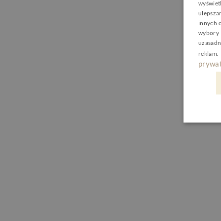
wyświetl
ulepsza
innych 
wybory 
uzasadn
reklam
.
prywat