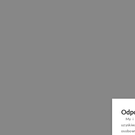
Odpo
My i 
uzyski
osobowy