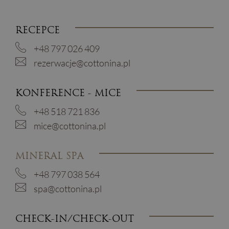
RECEPCE
+48 797 026 409
rezerwacje@cottonina.pl
KONFERENCE - MICE
+48 518 721 836
mice@cottonina.pl
MINERAL SPA
+48 797 038 564
spa@cottonina.pl
CHECK-IN/CHECK-OUT