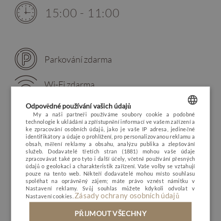
15:00 - 11:00
Parkování zdarma
Wi-Fi zdarma
Odpovědné používání vašich údajů
Noční klid 22:00-6:00
My a naši partneři používáme soubory cookie a podobné
technologie k ukládání a zpřístupnění informací ve vašem zařízení a
POLISH
ke zpracování osobních údajů, jako je vaše IP adresa, jedinečné
Přátelský k dětem
identifikátory a údaje o prohlížení, pro personalizovanou reklamu a
ENGLISH
obsah, měření reklamy a obsahu, analýzu publika a zlepšování
služeb.
Dodavatelé třetích stran (1881)
mohou vaše údaje
SPA
zpracovávat také pro tyto i další účely, včetně používání přesných
GERMAN
údajů o geolokaci a charakteristik zařízení. Vaše volby se vztahují
pouze na tento web. Někteří dodavatelé mohou místo souhlasu
CZECH
spoléhat na oprávněný zájem; máte právo vznést námitku v
Nastavení reklamy
. Svůj souhlas můžete kdykoli odvolat v
RESTAURACE AMETYST
Zásady ochrany osobních údajů
Nastavení cookies
.
8:00 - 23:00
PŘIJMOUT VŠECHNY