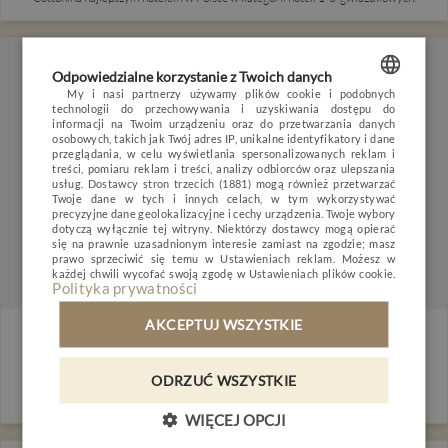
OPINIE
BLOG
POGODA
VOUCHER
HOTEL
Odpowiedzialne korzystanie z Twoich danych
POKOJE I PAKIETY
My i nasi partnerzy używamy plików cookie i podobnych
technologii do przechowywania i uzyskiwania dostępu do
POLISH
informacji na Twoim urządzeniu oraz do przetwarzania danych
DLA DZIECI
osobowych, takich jak Twój adres IP, unikalne identyfikatory i dane
ENGLISH
przeglądania, w celu wyświetlania spersonalizowanych reklam i
MINERAL SPA
treści, pomiaru reklam i treści, analizy odbiorców oraz ulepszania
usług.
Dostawcy stron trzecich (1881)
mogą również przetwarzać
GERMAN
RESTAURACJA
Twoje dane w tych i innych celach, w tym wykorzystywać
precyzyjne dane geolokalizacyjne i cechy urządzenia. Twoje wybory
CZECH
dotyczą wyłącznie tej witryny. Niektórzy dostawcy mogą opierać
NATURE & ACTIVE
się na prawnie uzasadnionym interesie zamiast na zgodzie; masz
prawo sprzeciwić się temu w
Ustawieniach reklam
. Możesz w
BIZNES
każdej chwili wycofać swoją zgodę w
Ustawieniach plików cookie
.
Polityka prywatności
GALERIA
AKCEPTUJ WSZYSTKIE
Napisali o nas - interia.pl
KONTAKT
5 grudnia 2014
ODRZUĆ WSZYSTKIE
PL
DE
EN
CZ
"SPA dla całej rodziny."
WIĘCEJ OPCJI