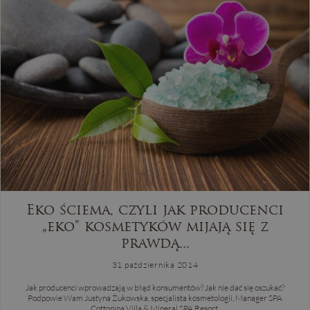
Eko ściema, czyli jak producenci
„eko” kosmetyków mijają się z
prawdą...
31 października 2014
Jak producenci wprowadzają w błąd konsumentów? Jak nie dać się oszukać?
Podpowie Wam Justyna Żukowska, specjalista kosmetologii, Manager SPA
Cottonina Villa & Mineral SPA Resort.