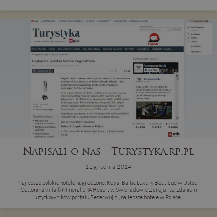
Napisali o nas - Turystyka.rp.pl
12 grudnia 2014
Najlepsze polskie hotele nagrodzone. Royal Baltic Luxury Boutique w Ustce i
Cottonina Villa & Mineral SPA Resort w Świeradowie Zdroju - to, zdaniem
użytkowników portalu Rezerwuj.pl, najlepsze hotele w Polsce.