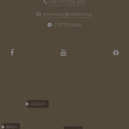
+48 797 026 409
rezerwacje@cottonina.pl
COTTONINA
SZCZECIN
BERLIN