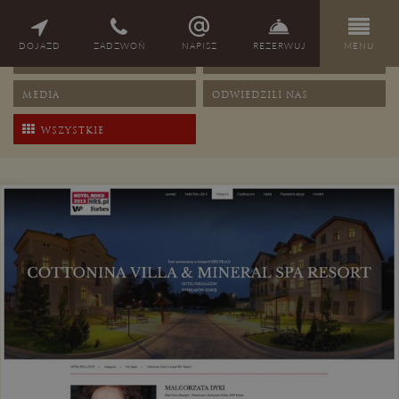
NAGRODY
PORADY
DOJAZD
ZADZWOŃ
NAPISZ
REZERWUJ
MENU
OFERTY
PRZEPISY
MEDIA
ODWIEDZILI NAS
WSZYSTKIE