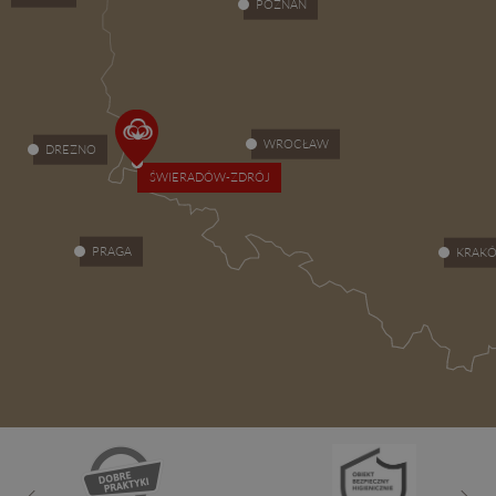
POZNAŃ
WROCŁAW
DREZNO
ŚWIERADÓW-ZDRÓJ
PRAGA
KRAK