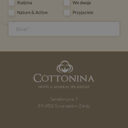
Rodzina
We dwoje
Nature & Active
Przyjaciele
ZAPISZ SIĘ
Sanatoryjna 7
59-850 Świeradów-Zdrój