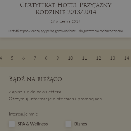
Certyfikat Hotel Przyjazny
Rodzinie 2013/2014
29 września 2014
Certyfikat potwierdzający pełną gotowość hotelu do goszczenia rodzin z dziećmi.
4
5
6
7
8
9
10
11
12
13
14
Bądź na bieżąco
Zapisz się do newslettera.
Otrzymuj informacje o ofertach i promocjach.
Interesuje mnie
SPA & Wellness
Biznes