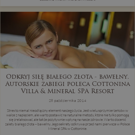
Odkryj siłę białego złota - bawełny.
Autorskie zabiegi poleca Cottonina
Villa & Mineral SPA Resort
28 października 2014
Stres to niemal nieodłączny element naszego życia. Jest wielu sprzymierzeńców w
walce z napięciem, ale warto postawić na naturalne metody, które nie tylko pomogą
się zrelaksować, ale także pozytywnie wpłyną na nasze zdrowie. Warto docenić
zalety białego złota – bawełny. Jego sekrety odkrywa przed nami pierwsze w Polsce
Mineral SPA w Cottoninie.