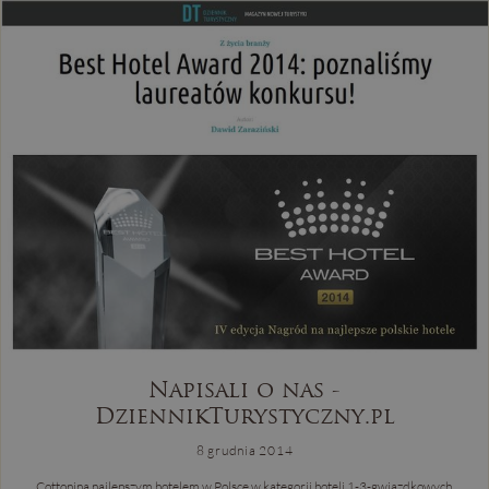
Napisali o nas -
DziennikTurystyczny.pl
8 grudnia 2014
Cottonina najlepszym hotelem w Polsce w kategorii hoteli 1-3-gwiazdkowych.