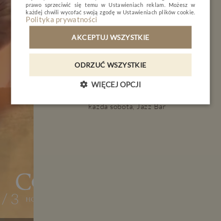
prawo sprzeciwić się temu w
Ustawieniach reklam
. Możesz w
każdej chwili wycofać swoją zgodę w
Ustawieniach plików cookie
.
Polityka prywatności
Bied Piastów
AKCEPTUJ WSZYSTKIE
od 07.09.2019 11:00 do 14:00
Kino plenerowe
ODRZUĆ WSZYSTKIE
26.08.2019 20:30 do 22:00
WIĘCEJ OPCJI
Muzyka na żywo
każda sobota, Jazz Bar
3