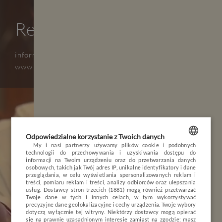
Restauracja
informacje na stronie
www
IMIENINY
Odpowiedzialne korzystanie z Twoich danych
My i nasi partnerzy używamy plików cookie i podobnych
Augustyna,Patrycja
technologii do przechowywania i uzyskiwania dostępu do
POLISH
informacji na Twoim urządzeniu oraz do przetwarzania danych
osobowych, takich jak Twój adres IP, unikalne identyfikatory i dane
JUŻ ZA 46 DNI
ENGLISH
przeglądania, w celu wyświetlania spersonalizowanych reklam i
treści, pomiaru reklam i treści, analizy odbiorców oraz ulepszania
usług.
Dostawcy stron trzecich (1881)
mogą również przetwarzać
GERMAN
Długi weekend listopadowy
Twoje dane w tych i innych celach, w tym wykorzystywać
precyzyjne dane geolokalizacyjne i cechy urządzenia. Twoje wybory
CZECH
dotyczą wyłącznie tej witryny. Niektórzy dostawcy mogą opierać
WYDARZENIA
się na prawnie uzasadnionym interesie zamiast na zgodzie; masz