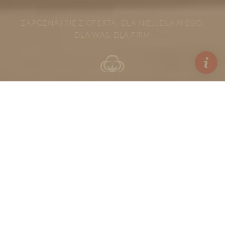
ZAPOZNAJ SIĘ Z OFERTĄ: DLA NIEJ, DLA NIEGO,
DLA WAS, DLA FIRM
Witamy w świecie bawełny
Aby naprawdę odpocząć i odnaleźć siebie
trzeba stworzyć do tego odpowiednie warunki.
Pomagamy naszym gościom to osiągnąć.
Dajemy miejsce, w którym możesz uwolnić się
od codziennych czynności i pozwolić sobie na