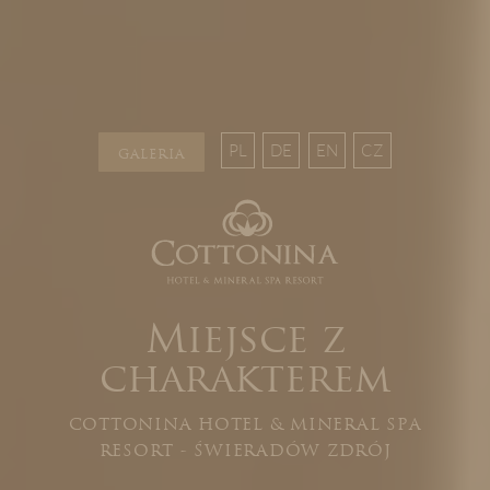
OPINIE
BLOG
POGODA
VOUCHER
HOTEL
PL
DE
EN
CZ
GALERIA
POKOJE I PAKIETY
DLA DZIECI
MINERAL SPA
RESTAURACJA
NATURE & ACTIVE
Miejsce z
BIZNES
charakterem
GALERIA
COTTONINA HOTEL & MINERAL SPA
KONTAKT
RESORT - ŚWIERADÓW ZDRÓJ