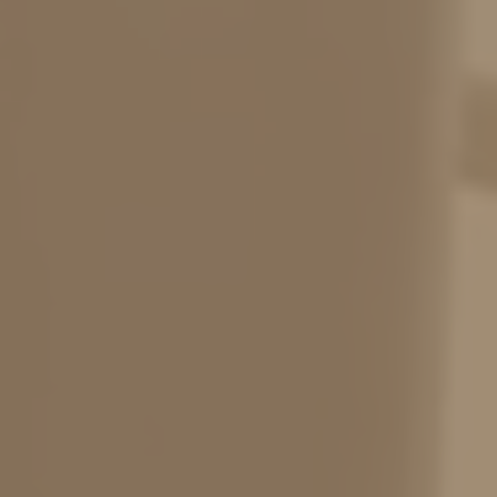
PL
DE
EN
CZ
REZERWACJA