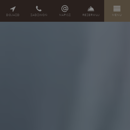
PL
DE
EN
CZ
DOJAZD
ZADZWOŃ
NAPISZ
REZERWUJ
MENU