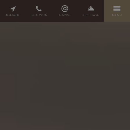
PL
DE
EN
CZ
DOJAZD
ZADZWOŃ
NAPISZ
REZERWUJ
MENU