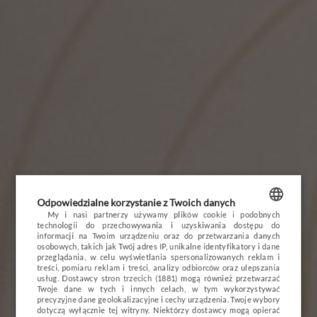
OPINIE
BLOG
POGODA
VOUCHER
HOTEL
Odpowiedzialne korzystanie z Twoich danych
POKOJE I PAKIETY
My i nasi partnerzy używamy plików cookie i podobnych
technologii do przechowywania i uzyskiwania dostępu do
POLISH
informacji na Twoim urządzeniu oraz do przetwarzania danych
DLA DZIECI
PL
DE
EN
CZ
osobowych, takich jak Twój adres IP, unikalne identyfikatory i dane
ENGLISH
przeglądania, w celu wyświetlania spersonalizowanych reklam i
MINERAL SPA
treści, pomiaru reklam i treści, analizy odbiorców oraz ulepszania
usług.
Dostawcy stron trzecich (1881)
mogą również przetwarzać
GERMAN
RESTAURACJA
Twoje dane w tych i innych celach, w tym wykorzystywać
precyzyjne dane geolokalizacyjne i cechy urządzenia. Twoje wybory
CZECH
dotyczą wyłącznie tej witryny. Niektórzy dostawcy mogą opierać
NATURE & ACTIVE