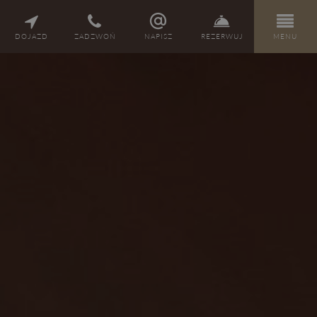
PL
DE
EN
CZ
DOJAZD
ZADZWOŃ
NAPISZ
REZERWUJ
MENU