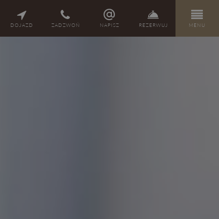
PL
DE
EN
CZ
DOJAZD
ZADZWOŃ
NAPISZ
REZERWUJ
MENU