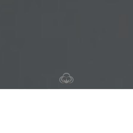
2 noclegi
3 dni
Cena za os. od
818 zł