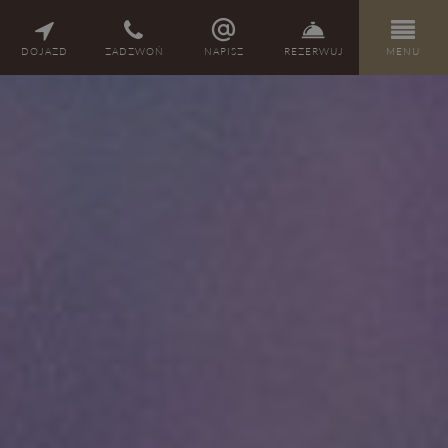
PL
DE
EN
CZ
DOJAZD
ZADZWOŃ
NAPISZ
REZERWUJ
MENU