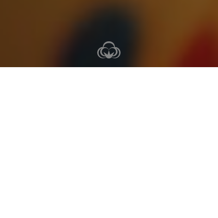
3 noclegi
4 dni
Obowiązuje
3-6 kwi
Cena za os. od
1499 zł
Sprawdź ceny i dostępność
REZERWACJA