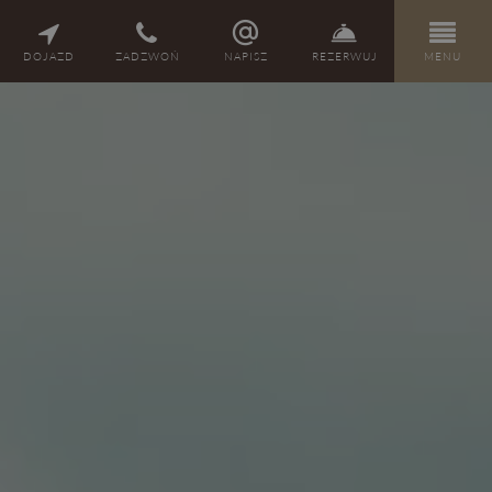
PL
DE
EN
CZ
DOJAZD
ZADZWOŃ
NAPISZ
REZERWUJ
MENU