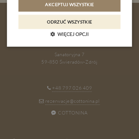
AKCEPTUJ WSZYSTKIE
KONTAKT
ODRZUĆ WSZYSTKIE
PL
DE
EN
CZ
WIĘCEJ OPCJI
ZAPISZ SIĘ
REZERWACJA
Sanatoryjna 7
59-850 Świeradów-Zdrój
+48 797 026 409
rezerwacje@cottonina.pl
COTTONINA