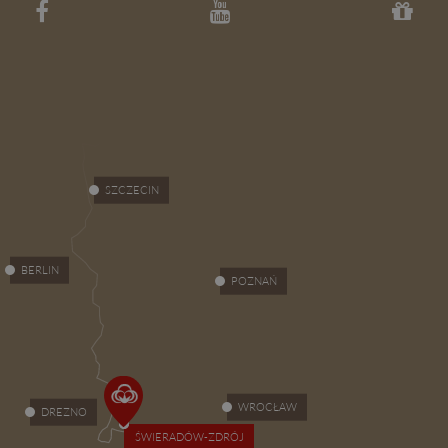
SZCZECIN
BERLIN
POZNAŃ
WROCŁAW
DREZNO
ŚWIERADÓW-ZDRÓJ