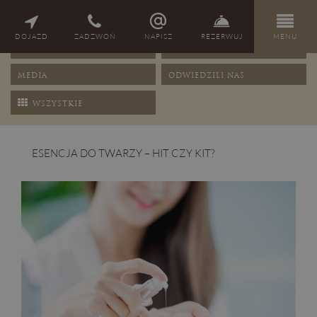
NAGRODY
PORADY
DOJAZD
ZADZWOŃ
NAPISZ
REZERWUJ
MENU
OFERTY
PRZEPISY
MEDIA
ODWIEDZILI NAS
WSZYSTKIE
ESENCJA DO TWARZY – HIT CZY KIT?