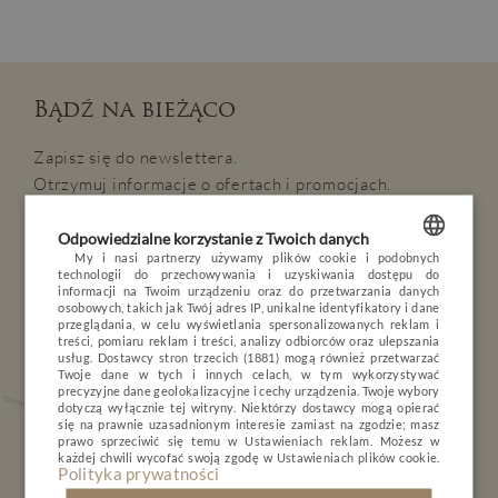
Bądź na bieżąco
Zapisz się do newslettera.
OPINIE
BLOG
POGODA
VOUCHER
Otrzymuj informacje o ofertach i promocjach.
HOTEL
Odpowiedzialne korzystanie z Twoich danych
Interesuje mnie
POKOJE I PAKIETY
My i nasi partnerzy używamy plików cookie i podobnych
technologii do przechowywania i uzyskiwania dostępu do
SPA & Wellness
Biznes
POLISH
informacji na Twoim urządzeniu oraz do przetwarzania danych
DLA DZIECI
osobowych, takich jak Twój adres IP, unikalne identyfikatory i dane
Rodzina
We dwoje
ENGLISH
przeglądania, w celu wyświetlania spersonalizowanych reklam i
MINERAL SPA
treści, pomiaru reklam i treści, analizy odbiorców oraz ulepszania
Nature & Active
Przyjaciele
usług.
Dostawcy stron trzecich (1881)
mogą również przetwarzać
GERMAN
RESTAURACJA
Twoje dane w tych i innych celach, w tym wykorzystywać
precyzyjne dane geolokalizacyjne i cechy urządzenia. Twoje wybory
CZECH
dotyczą wyłącznie tej witryny. Niektórzy dostawcy mogą opierać
NATURE & ACTIVE
się na prawnie uzasadnionym interesie zamiast na zgodzie; masz
prawo sprzeciwić się temu w
Ustawieniach reklam
. Możesz w
BIZNES
każdej chwili wycofać swoją zgodę w
Ustawieniach plików cookie
.
Polityka prywatności
GALERIA