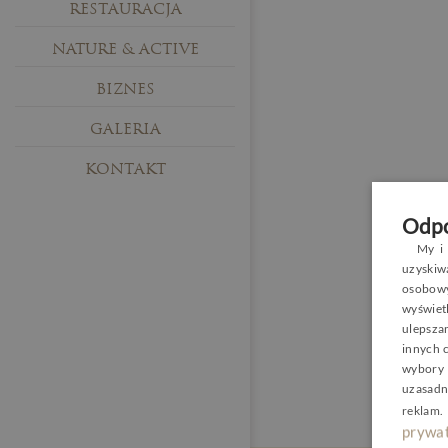
RESTAURACJA
NATURE & ACTIVE
BIZNES
GALERIA
KONTAKT
Odpo
My i 
uzyski
osobowy
wyświetl
ulepsza
innych 
wybory 
uzasadn
reklam
.
prywat