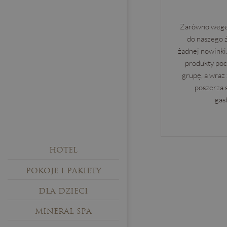
Zarówno weget
do naszego ż
żadnej nowinki.
produkty poc
grupę, a wraz
poszerza s
gas
HOTEL
POKOJE I PAKIETY
DLA DZIECI
MINERAL SPA