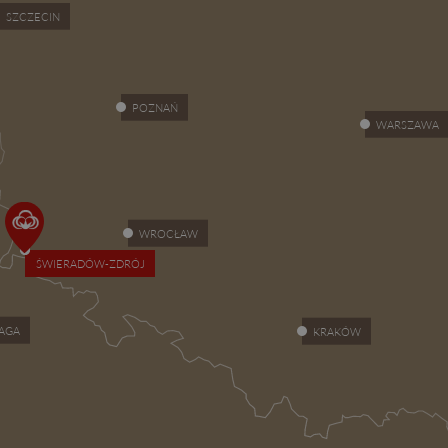
SZCZECIN
POZNAŃ
WARSZAWA
WROCŁAW
ŚWIERADÓW-ZDRÓJ
AGA
KRAKÓW