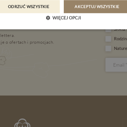
ODRZUĆ WSZYSTKIE
AKCEPTUJ WSZYSTKIE
WIĘCEJ OPCJI
 bieżąco
Interesuje 
SPA & 
lettera.
Rodzin
je o ofertach i promocjach.
Nature