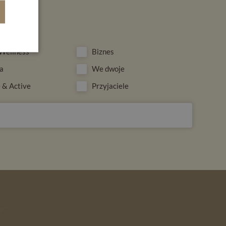
mnie
Wellness
Biznes
a
We dwoje
 & Active
Przyjaciele
ZAPISZ SIĘ