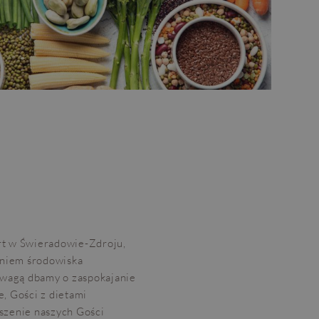
rt w Świeradowie-Zdroju,
aniem środowiska
 uwagą dbamy o zaspokajanie
, Gości z dietami
szenie naszych Gości