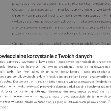
przyrządzimy dania zgodnie z wegetariańską i wegańską f
Cottoniny to śniadania i menu bogate w zimne przystawki,
desery, które zespół kucharzy hotelowej Restauracji Am
wykorzystaniem produktów zdrowych, lokalnych i sezono
oferty stanowi, specjalnie skomponowane przez szefa k
przerw kawowych, lunchy, obiadów po biesiady czy kolac
Cottonina korzystając z ekologicznych produktów oferu
różnorodne i bardziej zrównoważone posiłki, zwracając 
wiedzialne korzystanie z Twoich danych
zdrowotny diety, ale też społeczny, środowiskowy i etyc
spopularyzowania takich wyborów w społeczeństwie. Do
nasi partnerzy używamy plików cookie i podobnych technologii do przechow
P
wania dostępu do informacji na Twoim urządzeniu oraz do przetwarzania
rosnący popyt ze strony wegetarian i wegan realizuje s
ch, takich jak Twój adres IP, unikalne identyfikatory i dane przeglądania
obowiązki.
E
ania spersonalizowanych reklam i treści, pomiaru reklam i treści, analizy odbio
nia usług.
Dostawcy stron trzecich (1881)
mogą również przetwarzać Twoje dane 
G
celach, w tym wykorzystywać precyzyjne dane geolokalizacyjne i cechy urządzeni
C
dotyczą wyłącznie tej witryny. Niektórzy dostawcy mogą opierać się na
ionym interesie zamiast na zgodzie; masz prawo sprzeciwić się temu w
Usta
P
 Możesz w każdej chwili wycofać swoją zgodę w
Ustawieniach plików cookie
.
ności