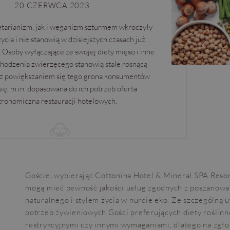
20 CZERWCA 2023
arianizm, jak i weganizm szturmem wkroczyły
ycia i nie stanowią w dzisiejszych czasach już
 Osoby wyłączające ze swojej diety mięso i inne
hodzenia zwierzęcego stanowią stale rosnącą
 z powiększaniem się tego grona konsumentów
ię, m.in. dopasowana do ich potrzeb oferta
tronomiczna restauracji hotelowych.
Goście, wybierając Cottonina Hotel & Mineral SPA Reso
mogą mieć pewność jakości usług zgodnych z poszanow
naturalnego i stylem życia w nurcie eko. Ze szczególną
potrzeb żywieniowych Gości preferujących diety roślinne
restrykcyjnymi czy innymi wymaganiami, dlatego na zgło