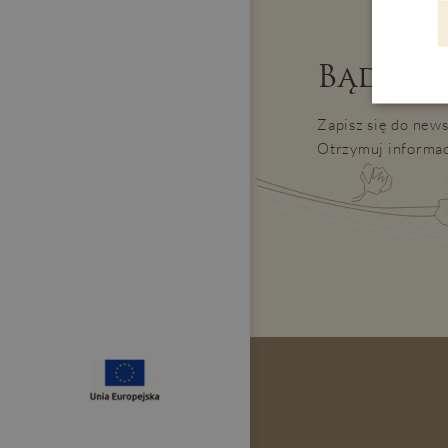
Bądź na
Zapisz się do news
Otrzymuj informac