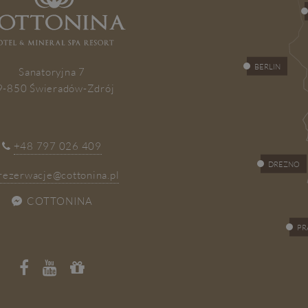
BERLIN
Sanatoryjna 7
9-850 Świeradów-Zdrój
+48 797 026 409
DREZNO
rezerwacje@cottonina.pl
COTTONINA
PR