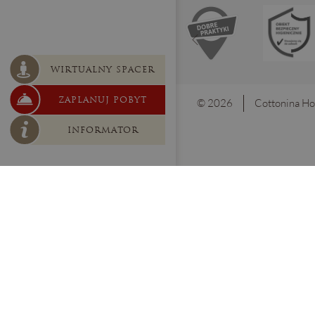
WIRTUALNY SPACER
ZAPLANUJ POBYT
© 2026
Cottonina Ho
INFORMATOR