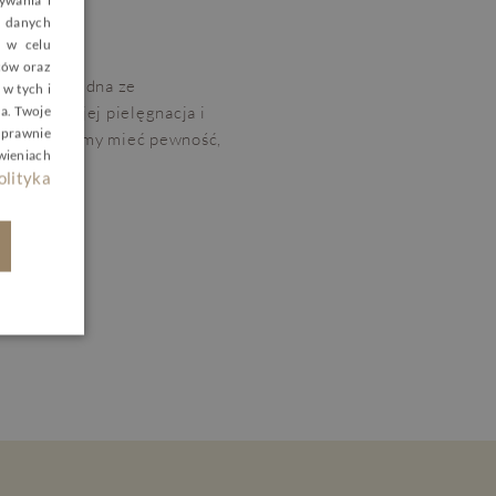
ywania i
OLISH
 danych
, w celu
NGLISH
rców oraz
to tylko jedna ze
w tych i
ERMAN
 właściwa jej pielęgnacja i
a. Twoje
ZECH
 prawnie
menty, możemy mieć pewność,
wieniach
wyglądem.
olityka