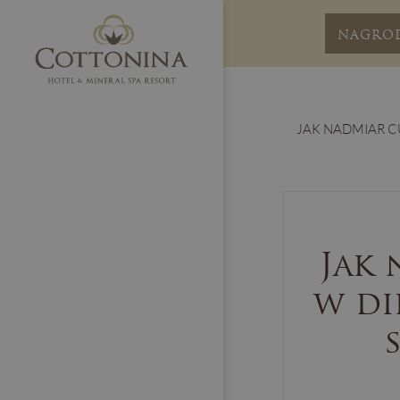
NAGRO
JAK NADMIAR C
Jak 
w di