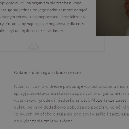
pływie cukru na organizm nie trzeba nikogo
azuje się jednak, że jego nadmiar może odbijać
na naszym zdrowiu i samopoczuciu, lecz także na
ry. Zdradzamy najczęstsze negatywne dla cery
tki zbyt dużej ilości cukru w diecie.
Cukier - dlaczego szkodzi cerze?
Nadmiar cukru w diecie powoduje wzrost poziomu insulin
sprzyja powstawaniu stanów zapalnych w organizmie, w 
wyprysków, grudek i niedoskonałości. Może także zaostr
cukru we krwi dodatkowo pobudza do podziału komórki 
łojowych. W efekcie stają się one zbyt wąskie i zaczynają
do wyleczenia zmiany skórne.