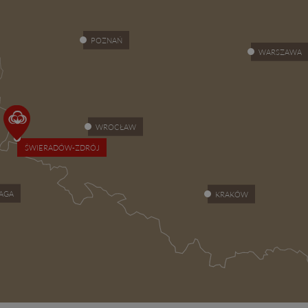
POZNAŃ
WARSZAWA
WROCŁAW
ŚWIERADÓW-ZDRÓJ
AGA
KRAKÓW