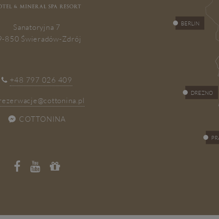
BERLIN
Sanatoryjna 7
9-850 Świeradów-Zdrój
+48 797 026 409
DREZNO
rezerwacje@cottonina.pl
COTTONINA
PR