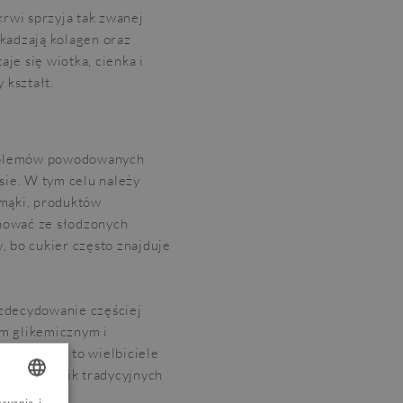
rwi sprzyja tak zwanej
zkadzają kolagen oraz
aje się wiotka, cienka i
 kształt.
roblemów powodowanych
sie. W tym celu należy
 mąki, produktów
nować ze słodzonych
, bo cukier często znajduje
u zdecydowanie częściej
m glikemicznym i
 i herbatę, to wielbiciele
zy zamiennik tradycyjnych