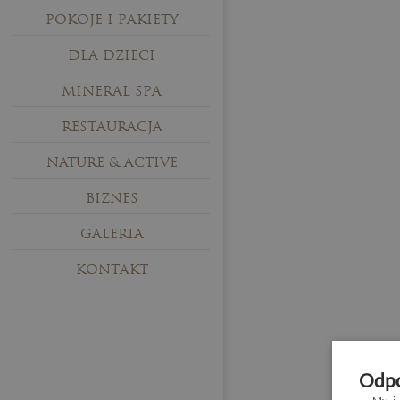
POKOJE I PAKIETY
DLA DZIECI
MINERAL SPA
RESTAURACJA
NATURE & ACTIVE
BIZNES
GALERIA
KONTAKT
Odpo