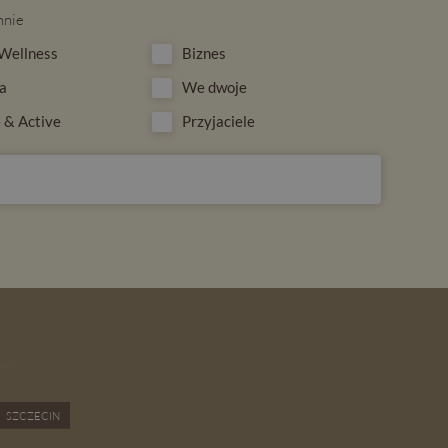
mnie
Wellness
Biznes
a
We dwoje
 & Active
Przyjaciele
ZAPISZ SIĘ
SZCZECIN