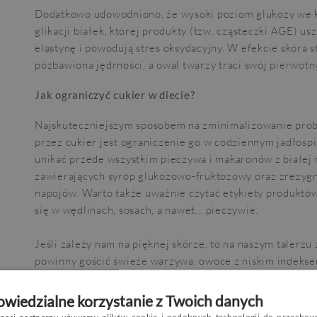
Dodatkowo udowodniono, że wysoki poziom glukozy we k
glikacji białek, której produkty (tzw. cząsteczki AGE) us
elastynę i powodują stres oksydacyjny. W efekcie skóra st
pozbawiona jędrności, a owal twarzy traci swój pierwotny
Jak ograniczyć cukier w diecie?
Najskuteczniejszym sposobem na zminimalizowanie p
przez cukier jest ograniczenie go w codziennym jadłospi
unikać przede wszystkim pieczywa i makaronów z białej
zawierających syrop glukozowo-fruktozowy oraz zrezyg
napojów. Warto także uważnie czytać etykiety produktów
się w wędlinach, sosach, a nawet… pieczywie.
Jeśli zależy nam na pięknej skórze, to na naszym talerz
powinny gościć świeże warzywa, owoce z niskim indekse
pełnoziarniste produkty zbożowe. Jeśli zaś chodzi o kawę
słodkiego smaku powinni rozważyć ksylitol, czyli zdrows
wiedzialne korzystanie z Twoich danych
białych kryształków.