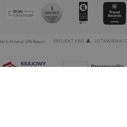
PROJEKT KPO
USTAWIENIA 
tel & Mineral SPA Resort