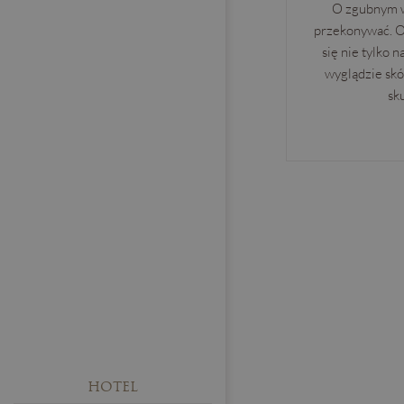
O zgubnym w
przekonywać. Ok
się nie tylko 
wyglądzie skó
sku
HOTEL