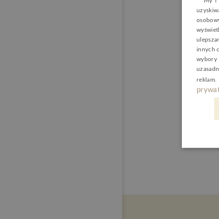
My i 
uzyski
osobowy
wyświetl
ulepsza
innych 
wybory 
uzasadn
reklam
.
prywat