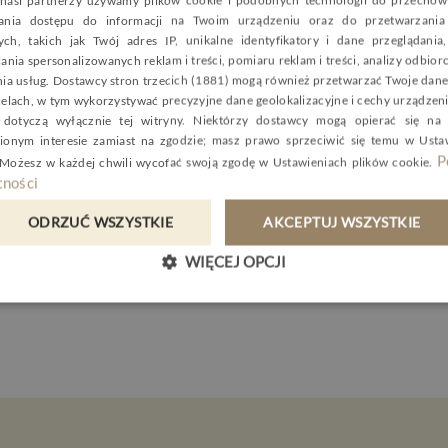
nasi partnerzy używamy plików cookie i podobnych technologii do przechow
P
wania dostępu do informacji na Twoim urządzeniu oraz do przetwarzania
Piękna i zdrowa cera
ch, takich jak Twój adres IP, unikalne identyfikatory i dane przeglądania
E
ania spersonalizowanych reklam i treści, pomiaru reklam i treści, analizy odbio
Oczywiście należy mieć na uwadze, że odpowiednia dieta 
nia usług.
Dostawcy stron trzecich (1881)
mogą również przetwarzać Twoje dane 
G
składowych zdrowej i promiennej cery. Równie istotne są
celach, w tym wykorzystywać precyzyjne dane geolokalizacyjne i cechy urządzeni
C
dotyczą wyłącznie tej witryny. Niektórzy dostawcy mogą opierać się na
odpowiednia ilość snu. Gdy zadbamy o te wszystkie ele
ionym interesie zamiast na zgodzie; masz prawo sprzeciwić się temu w
Usta
że skóra odwdzięczy się nam piękniejszym i zdrowszym 
P
 Możesz w każdej chwili wycofać swoją zgodę w
Ustawieniach plików cookie
.
ności
Autor wpisu
:
ODRZUĆ WSZYSTKIE
AKCEPTUJ WSZYSTKIE
Justyna Żukowska-Bodnar
- Doradca ds. SPA
WIĘCEJ OPCJI