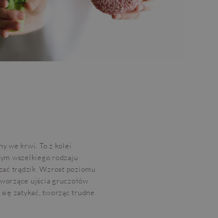
y we krwi. To z kolei
tym wszelkiego rodzaju
zać trądzik. Wzrost poziomu
tworzące ujścia gruczołów
 się zatykać, tworząc trudne