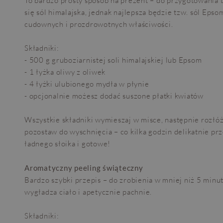
To bardzo prosty sposób na prezent – do przygotowania t
się sól himalajska, jednak najlepsza będzie tzw. sól Eps
cudownych i prozdrowotnych właściwości.
Składniki:
- 500 g gruboziarnistej soli himalajskiej lub Epsom
- 1 łyżka oliwy z oliwek
- 4 łyżki ulubionego mydła w płynie
- opcjonalnie możesz dodać suszone płatki kwiatów
Wszystkie składniki wymieszaj w misce, następnie rozłóż
pozostaw do wyschnięcia – co kilka godzin delikatnie pr
ładnego słoika i gotowe!
Aromatyczny peeling świąteczny
Bardzo szybki przepis – do zrobienia w mniej niż 5 minu
wygładza ciało i apetycznie pachnie.
Składniki: