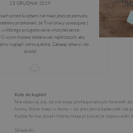
23 GRUDNIA 2019
niach przed świętami nie masz jeszcze pomysłu
esteśmy przekonani, że Twoi bliscy ucieszą się z
, w którego przygotowanie włożyłeś serce.
Ci czym możesz obdarować najbliższych, aby
ękny wygląd i zdrową skórę. Zakasaj rękawy i do
dzieła!
Kule do kąpieli
Nie obawiaj się, że nie masz profesjonalnych foremek do
formy, które masz w domu – do pieczenia babeczek lub 
Każda forma, dzięki której masa przybierze odpowiedni k
Składniki: