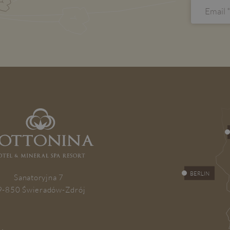
BERLIN
Sanatoryjna 7
9-850 Świeradów-Zdrój