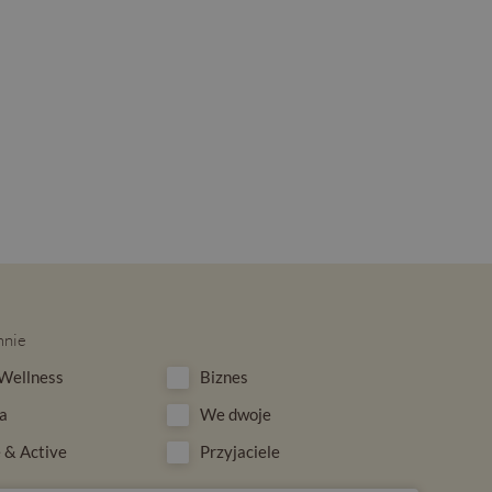
mnie
Wellness
Biznes
a
We dwoje
 & Active
Przyjaciele