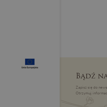
Bądź na
Zapisz się do news
Otrzymuj informac