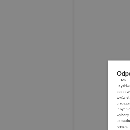
Odpo
My i 
uzyski
osobowy
wyświetl
ulepsza
innych 
wybory 
uzasadn
reklam
.