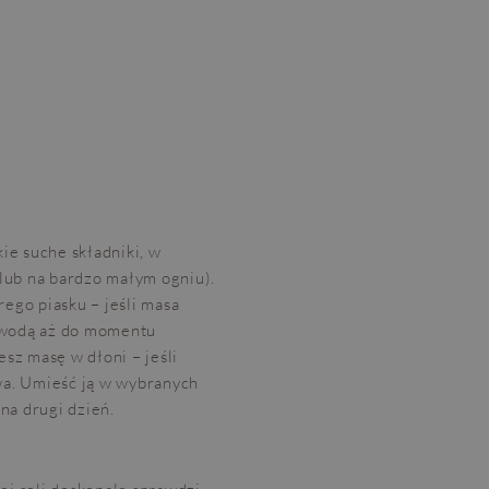
e suche składniki, w
lub na bardzo małym ogniu).
rego piasku – jeśli masa
ie wodą aż do momentu
esz masę w dłoni – jeśli
owa. Umieść ją w wybranych
na drugi dzień.