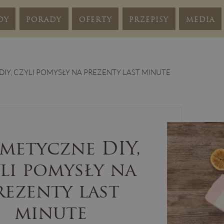
DY
PORADY
OFERTY
PRZEPISY
MEDIA
IY, CZYLI POMYSŁY NA PREZENTY LAST MINUTE
metyczne DIY,
li pomysły na
rezenty last
minute