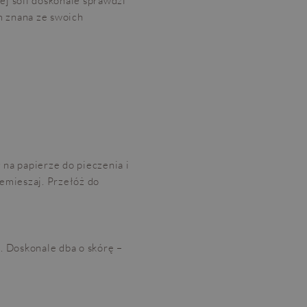
ej soli doskonale sprawdzi
om znana ze swoich
 na papierze do pieczenia i
zemieszaj. Przełóż do
t. Doskonale dba o skórę –