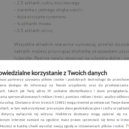
- 2,5 szklanki cukru trzcinowego
- ziarenka z jednego strąka wanilii
- duża szczypta cynamonu
- ¼ szklanki miodu
- 0,5 szklanki oliwy
Wszystkie składniki starannie wymieszaj, przełóż do ozd
nakrętki możesz przywiązać etykietkę ze sposobem użyci
łyżeczkę. Peeling należy stosować na wilgotną skórę i z
wiedzialne korzystanie z Twoich danych
Cudowna kąpiel kwiatowo-mleczna
Mleczna kąpiel to sposób na gładką i miękką skórę. Mlek
nasi partnerzy używamy plików cookie i podobnych technologii do przechow
P
wania dostępu do informacji na Twoim urządzeniu oraz do przetwarzania
naturalnych tłuszczów i białek ma bardzo dobry wpływ na
ch, takich jak Twój adres IP, unikalne identyfikatory i dane przeglądania
E
ania spersonalizowanych reklam i treści, pomiaru reklam i treści, analizy odbio
Składniki:
nia usług.
Dostawcy stron trzecich (1881)
mogą również przetwarzać Twoje dane 
G
- 1,5 szklanki mleka w proszku
celach, w tym wykorzystywać precyzyjne dane geolokalizacyjne i cechy urządzeni
C
- 0,5 szklanki soli Epsom lub soli himalajskiej
dotyczą wyłącznie tej witryny. Niektórzy dostawcy mogą opierać się na
ionym interesie zamiast na zgodzie; masz prawo sprzeciwić się temu w
Usta
- 0,5 szklanki suszonych płatków dowolnych kwiatów lub
P
 Możesz w każdej chwili wycofać swoją zgodę w
Ustawieniach plików cookie
.
- 5-10 kropli olejku kwiatowego (np. różanego)