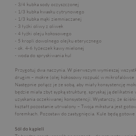
- 3/4 kubka sody oczyszczonej
- 1/3 kubka kwasku cytrynowego
- 1/3 kubka mąki ziemniaczanej
- 3 łyżki oliwy z oliwek
- 4 łyżki oleju kokosowego
- 5 kropli dowolnego olejku eterycznego
- ok. 4-6 łyżeczek kawy mielonej
- woda do spryskiwania kul
Przygotuj dwa naczynia. W pierwszym wymieszaj wszystki
drugim – mokre (olej kokosowy rozpuść w mikrofalówce 
Następnie połącz je ze sobą, aby miały konsystencję mok
będzie miała zbyt sypką strukturę, spryskaj ją delikatn
uzyskania oczekiwanej konsystencji. Wystarczy, że ściśni
kształt pozostanie utrwalony – Twoja mikstura jest got
foremkach. Pozostaw do zastygnięcia. Kule będą gotowe 
Sól do kąpieli