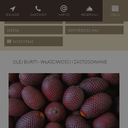
NAGRODY
PORADY
DOJAZD
ZADZWOŃ
NAPISZ
REZERWUJ
MENU
OFERTY
PRZEPISY
MEDIA
ODWIEDZILI NAS
WSZYSTKIE
OLEJ BURITI - WŁAŚCIWOŚCI I ZASTOSOWANIE