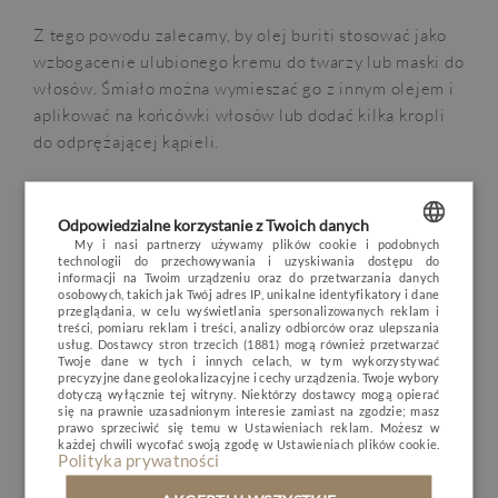
Z tego powodu zalecamy, by olej buriti stosować jako
wzbogacenie ulubionego kremu do twarzy lub maski do
włosów. Śmiało można wymieszać go z innym olejem i
aplikować na końcówki włosów lub dodać kilka kropli
do odprężającej kąpieli.
OPINIE
BLOG
POGODA
VOUCHER
Kto powinien stosować olej buriti?
HOTEL
Jego niezwykłe właściwości sprawiają, że olej buriti
Odpowiedzialne korzystanie z Twoich danych
POKOJE I PAKIETY
docenią przede wszystkim osoby z cerą dojrzałą,
My i nasi partnerzy używamy plików cookie i podobnych
technologii do przechowywania i uzyskiwania dostępu do
skłonną do podrażnień i narażoną na częsty stres.
POLISH
informacji na Twoim urządzeniu oraz do przetwarzania danych
DLA DZIECI
osobowych, takich jak Twój adres IP, unikalne identyfikatory i dane
Sprawdzi się także w przypadku osób cierpiących z
ENGLISH
przeglądania, w celu wyświetlania spersonalizowanych reklam i
MINERAL SPA
powodu AZS lub bardzo suchej skóry.
treści, pomiaru reklam i treści, analizy odbiorców oraz ulepszania
usług.
Dostawcy stron trzecich (1881)
mogą również przetwarzać
GERMAN
RESTAURACJA
Twoje dane w tych i innych celach, w tym wykorzystywać
Autor wpisu
:
precyzyjne dane geolokalizacyjne i cechy urządzenia. Twoje wybory
CZECH
dotyczą wyłącznie tej witryny. Niektórzy dostawcy mogą opierać
NATURE & ACTIVE
się na prawnie uzasadnionym interesie zamiast na zgodzie; masz
prawo sprzeciwić się temu w
Ustawieniach reklam
. Możesz w
Justyna Żukowska-Bodnar
- Doradca ds. SPA
BIZNES
każdej chwili wycofać swoją zgodę w
Ustawieniach plików cookie
.
Polityka prywatności
GALERIA