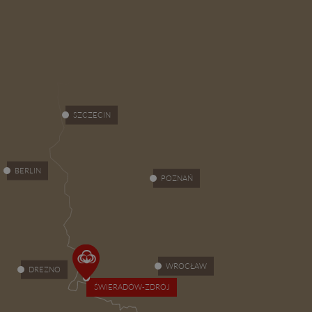
SZCZECIN
BERLIN
POZNAŃ
WROCŁAW
DREZNO
ŚWIERADÓW-ZDRÓJ