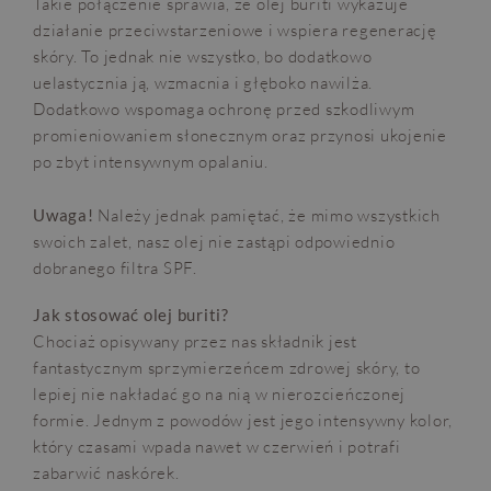
Takie połączenie sprawia, że olej buriti wykazuje
działanie przeciwstarzeniowe i wspiera regenerację
skóry. To jednak nie wszystko, bo dodatkowo
uelastycznia ją, wzmacnia i głęboko nawilża.
Dodatkowo wspomaga ochronę przed szkodliwym
promieniowaniem słonecznym oraz przynosi ukojenie
po zbyt intensywnym opalaniu.
Uwaga!
Należy jednak pamiętać, że mimo wszystkich
swoich zalet, nasz olej nie zastąpi odpowiednio
dobranego filtra SPF.
Jak stosować olej buriti?
Chociaż opisywany przez nas składnik jest
fantastycznym sprzymierzeńcem zdrowej skóry, to
lepiej nie nakładać go na nią w nierozcieńczonej
formie. Jednym z powodów jest jego intensywny kolor,
który czasami wpada nawet w czerwień i potrafi
zabarwić naskórek.