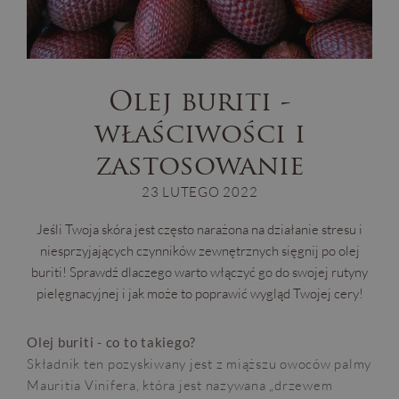
Olej buriti -
właściwości i
zastosowanie
23 LUTEGO 2022
Jeśli Twoja skóra jest często narażona na działanie stresu i
niesprzyjających czynników zewnętrznych sięgnij po olej
buriti! Sprawdź dlaczego warto włączyć go do swojej rutyny
pielęgnacyjnej i jak może to poprawić wygląd Twojej cery!
Olej buriti - co to takiego?
Składnik ten pozyskiwany jest z miąższu owoców palmy
Mauritia Vinifera, która jest nazywana „drzewem