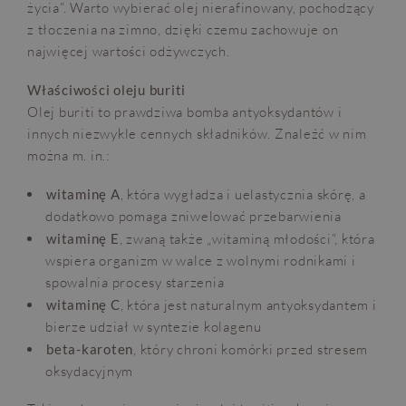
życia”. Warto wybierać olej nierafinowany, pochodzący
z tłoczenia na zimno, dzięki czemu zachowuje on
najwięcej wartości odżywczych.
Właściwości oleju buriti
Olej buriti to prawdziwa bomba antyoksydantów i
innych niezwykle cennych składników. Znaleźć w nim
można m. in.:
witaminę A
, która wygładza i uelastycznia skórę, a
dodatkowo pomaga zniwelować przebarwienia
witaminę E
, zwaną także „witaminą młodości”, która
wspiera organizm w walce z wolnymi rodnikami i
spowalnia procesy starzenia
witaminę C
, która jest naturalnym antyoksydantem i
bierze udział w syntezie kolagenu
beta-karoten
, który chroni komórki przed stresem
oksydacyjnym