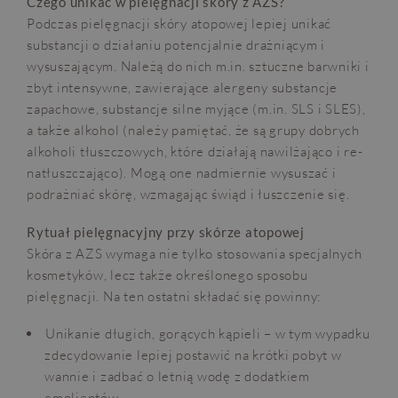
Czego unikać w pielęgnacji skóry z AZS?
Podczas pielęgnacji skóry atopowej lepiej unikać
substancji o działaniu potencjalnie drażniącym i
wysuszającym. Należą do nich m.in. sztuczne barwniki i
zbyt intensywne, zawierające alergeny substancje
zapachowe, substancje silne myjące (m.in. SLS i SLES),
a także alkohol (należy pamiętać, że są grupy dobrych
alkoholi tłuszczowych, które działają nawilżająco i re-
natłuszczająco). Mogą one nadmiernie wysuszać i
podrażniać skórę, wzmagając świąd i łuszczenie się.
Rytuał pielęgnacyjny przy skórze atopowej
Skóra z AZS wymaga nie tylko stosowania specjalnych
kosmetyków, lecz także określonego sposobu
pielęgnacji. Na ten ostatni składać się powinny:
Unikanie długich, gorących kąpieli – w tym wypadku
zdecydowanie lepiej postawić na krótki pobyt w
wannie i zadbać o letnią wodę z dodatkiem
emolientów.