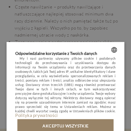
Częste nawilżanie – produkty nawilżające i
natłuszczające najlepiej stosować minimum dwa
razy dziennie. Należy o nich pamiętać także tuż po
wyjściu z kąpieli. Wszystko po to, by zapobiec
OPINIE
BLOG
POGODA
VOUCHER
nadmiernej utracie wody z naskórka.
Zrezygnowanie z nadmiernego pocierania skóry –
HOTEL
po kąpieli najlepiej osuszać ciało delikatnie
Odpowiedzialne korzystanie z Twoich danych
przykładając ręcznik do skóry.
POKOJE I PAKIETY
My i nasi partnerzy używamy plików cookie i podobnych
Wyeliminowanie silnych środków piorących – lepiej
technologii do przechowywania i uzyskiwania dostępu do
POLISH
informacji na Twoim urządzeniu oraz do przetwarzania danych
DLA DZIECI
zamienić je na produkty odpowiednie dla alergików
osobowych, takich jak Twój adres IP, unikalne identyfikatory i dane
ENGLISH
przeglądania, w celu wyświetlania spersonalizowanych reklam i
lub te przeznaczone dla noworodków.
MINERAL SPA
treści, pomiaru reklam i treści, analizy odbiorców oraz ulepszania
usług.
Dostawcy stron trzecich (1881)
mogą również przetwarzać
GERMAN
RESTAURACJA
Autor wpisu
:
Twoje dane w tych i innych celach, w tym wykorzystywać
precyzyjne dane geolokalizacyjne i cechy urządzenia. Twoje wybory
CZECH
dotyczą wyłącznie tej witryny. Niektórzy dostawcy mogą opierać
NATURE & ACTIVE
Justyna Żukowska-Bodnar
- Doradca ds. SPA
się na prawnie uzasadnionym interesie zamiast na zgodzie; masz
prawo sprzeciwić się temu w
Ustawieniach reklam
. Możesz w
BIZNES
każdej chwili wycofać swoją zgodę w
Ustawieniach plików cookie
.
Polityka prywatności
GALERIA
AKCEPTUJ WSZYSTKIE