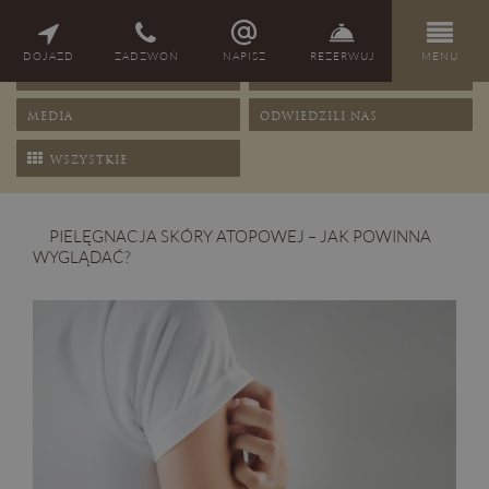
NAGRODY
PORADY
DOJAZD
ZADZWOŃ
NAPISZ
REZERWUJ
MENU
OFERTY
PRZEPISY
MEDIA
ODWIEDZILI NAS
WSZYSTKIE
PIELĘGNACJA SKÓRY ATOPOWEJ – JAK POWINNA
WYGLĄDAĆ?