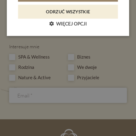
KONTAKT
Bądź na bieżąco
ODRZUĆ WSZYSTKIE
PL
DE
EN
CZ
Zapisz się do newslettera.
WIĘCEJ OPCJI
Otrzymuj informacje o ofertach i promocjach.
REZERWACJA
Interesuje mnie
SPA & Wellness
Biznes
Rodzina
We dwoje
Nature & Active
Przyjaciele