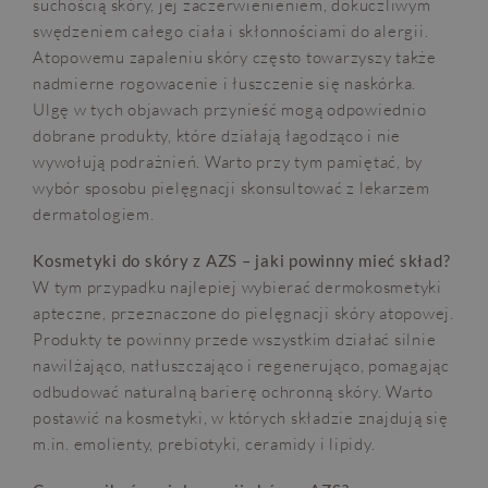
suchością skóry, jej zaczerwienieniem, dokuczliwym
swędzeniem całego ciała i skłonnościami do alergii.
Atopowemu zapaleniu skóry często towarzyszy także
nadmierne rogowacenie i łuszczenie się naskórka.
Ulgę w tych objawach przynieść mogą odpowiednio
dobrane produkty, które działają łagodząco i nie
wywołują podrażnień. Warto przy tym pamiętać, by
wybór sposobu pielęgnacji skonsultować z lekarzem
dermatologiem.
Kosmetyki do skóry z AZS – jaki powinny mieć skład?
W tym przypadku najlepiej wybierać dermokosmetyki
apteczne, przeznaczone do pielęgnacji skóry atopowej.
Produkty te powinny przede wszystkim działać silnie
nawilżająco, natłuszczająco i regenerująco, pomagając
odbudować naturalną barierę ochronną skóry. Warto
postawić na kosmetyki, w których składzie znajdują się
m.in. emolienty, prebiotyki, ceramidy i lipidy.