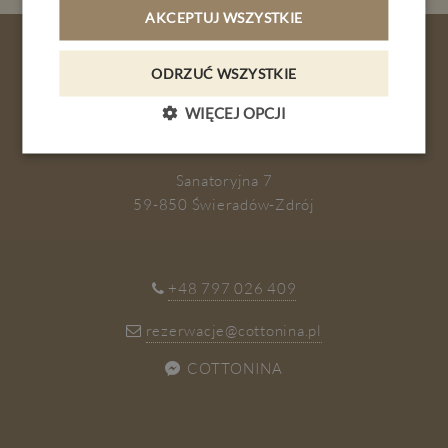
GALERIA
AKCEPTUJ WSZYSTKIE
KONTAKT
ODRZUĆ WSZYSTKIE
PL
DE
EN
CZ
WIĘCEJ OPCJI
ZAPISZ SIĘ
REZERWACJA
Sanatoryjna 7
59-850 Świeradów-Zdrój
+48 797 026 409
rezerwacje@cottonina.pl
COTTONINA