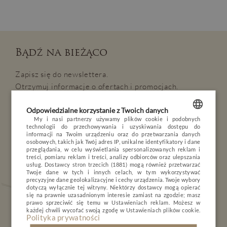
Bądź na bieżąco
Zapisz się do newslettera.
OPINIE
BLOG
POGODA
VOUCHER
Otrzymuj informacje o ofertach i promocjach.
HOTEL
Odpowiedzialne korzystanie z Twoich danych
Interesuje mnie
POKOJE I PAKIETY
My i nasi partnerzy używamy plików cookie i podobnych
technologii do przechowywania i uzyskiwania dostępu do
SPA & Wellness
Biznes
POLISH
informacji na Twoim urządzeniu oraz do przetwarzania danych
DLA DZIECI
osobowych, takich jak Twój adres IP, unikalne identyfikatory i dane
Rodzina
We dwoje
ENGLISH
przeglądania, w celu wyświetlania spersonalizowanych reklam i
MINERAL SPA
treści, pomiaru reklam i treści, analizy odbiorców oraz ulepszania
Nature & Active
Przyjaciele
usług.
Dostawcy stron trzecich (1881)
mogą również przetwarzać
GERMAN
RESTAURACJA
Twoje dane w tych i innych celach, w tym wykorzystywać
precyzyjne dane geolokalizacyjne i cechy urządzenia. Twoje wybory
CZECH
dotyczą wyłącznie tej witryny. Niektórzy dostawcy mogą opierać
NATURE & ACTIVE
się na prawnie uzasadnionym interesie zamiast na zgodzie; masz
prawo sprzeciwić się temu w
Ustawieniach reklam
. Możesz w
BIZNES
każdej chwili wycofać swoją zgodę w
Ustawieniach plików cookie
.
Polityka prywatności