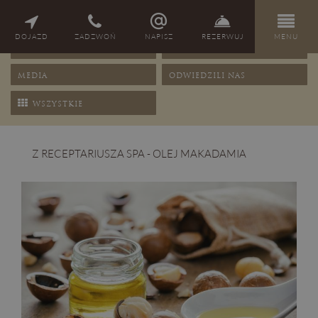
NAGRODY
PORADY
DOJAZD
ZADZWOŃ
NAPISZ
REZERWUJ
MENU
OFERTY
PRZEPISY
MEDIA
ODWIEDZILI NAS
WSZYSTKIE
Z RECEPTARIUSZA SPA - OLEJ MAKADAMIA