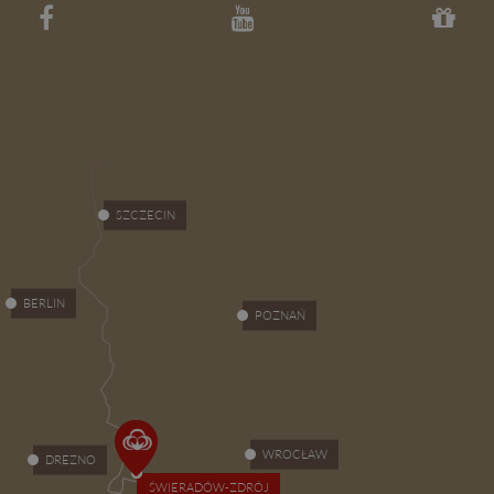
SZCZECIN
BERLIN
POZNAŃ
WROCŁAW
DREZNO
ŚWIERADÓW-ZDRÓJ