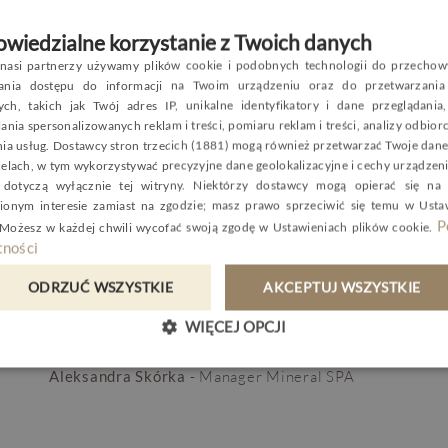
Kompozycja trzech wyjątkowych składników aktywnych 
zmarszczek mimicznych, wygładzi i wypełni skórę:
wiedzialne korzystanie z Twoich danych
nasi partnerzy używamy plików cookie i podobnych technologii do przechow
- HYALU4PLUMP - kompleks 4 kwasów hialuronowych dzi
P
wania dostępu do informacji na Twoim urządzeniu oraz do przetwarzania
poziomach skóry;
ch, takich jak Twój adres IP, unikalne identyfikatory i dane przeglądania
E
ania spersonalizowanych reklam i treści, pomiaru reklam i treści, analizy odbio
- N-Acetyloglukozamina - stymuluje produkcję nowego k
nia usług.
Dostawcy stron trzecich (1881)
mogą również przetwarzać Twoje dane 
G
czemu tworzy rezerwy wilgoci i wzmacnia skórę;
celach, w tym wykorzystywać precyzyjne dane geolokalizacyjne i cechy urządzeni
C
dotyczą wyłącznie tej witryny. Niektórzy dostawcy mogą opierać się na
- kompleks omega-ceramidowy - pomaga utrzymać prawid
ionym interesie zamiast na zgodzie; masz prawo sprzeciwić się temu w
Usta
szczelności bariery ochronnej dla bardziej elastycznej i 
P
 Możesz w każdej chwili wycofać swoją zgodę w
Ustawieniach plików cookie
.
ności
Szczegóły zabiegu są dostępne w Menu Mineral SPA na n
ODRZUĆ WSZYSTKIE
AKCEPTUJ WSZYSTKIE
w zakładce
Mineral SPA.
WIĘCEJ OPCJI
Autor wpisu
:
Aleksandra Skórka
- Manager Mineral SPA