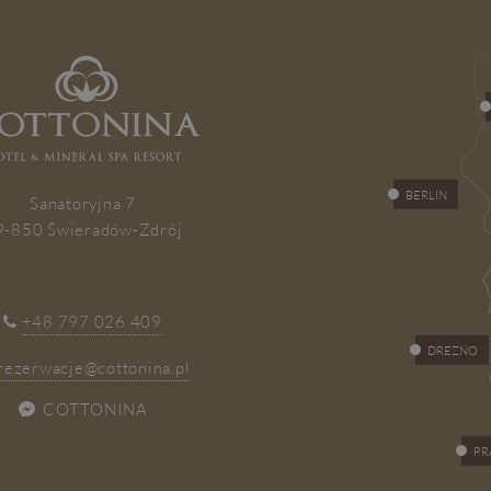
BERLIN
Sanatoryjna 7
9-850 Świeradów-Zdrój
+48 797 026 409
DREZNO
rezerwacje@cottonina.pl
COTTONINA
PR