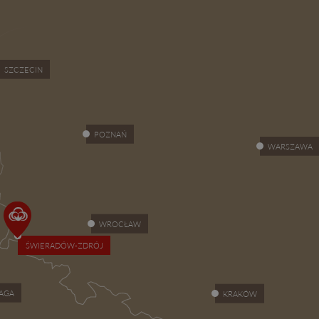
ZAPISZ SIĘ
SZCZECIN
POZNAŃ
WARSZAWA
WROCŁAW
ŚWIERADÓW-ZDRÓJ
AGA
KRAKÓW