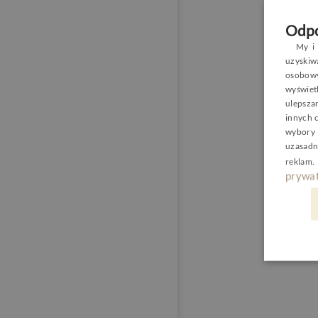
Odpo
My i 
uzyski
osobowy
wyświetl
ulepsza
innych 
wybory 
uzasadn
reklam
.
prywat