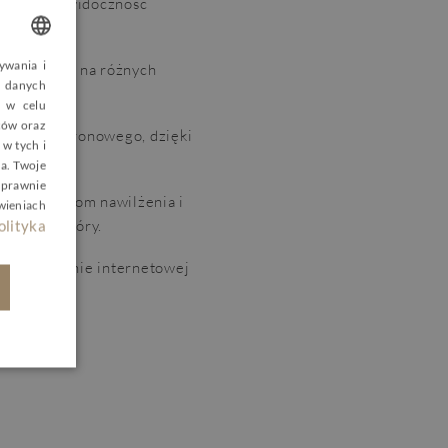
zniweluje widoczność
ywania i
ałających na różnych
OLISH
 danych
, w celu
NGLISH
rców oraz
wasu hialuronowego, dzięki
w tych i
ERMAN
a. Twoje
ZECH
 prawnie
łowy poziom nawilżenia i
wieniach
odpornej skóry.
olityka
aszej stronie internetowej