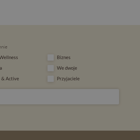
mnie
Wellness
Biznes
a
We dwoje
 & Active
Przyjaciele