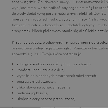
sobą wszędzie. Zbudowanie nawyku i systematyczności b
wypijesz mało, warto zadbać, aby organizm mógł czerpać 
do wody dodatkową porcję naturalnych elektrolitów. Świ
mieszanka miodu, soli, soku z cytryny i mięty. Na litr wo
łyżeczek miodu i ½ łyżeczki soli, dodatek cytryny i mięt
słony smak. Niech picie wody stanie się dla Ciebie przyj
Kiedy już zadbasz o odpowiednie nawodnienie od środka, 
prawidłową pielęgnację z zewnątrz. Pomoże w tym zabieg
sprawdzi się jeśli Twoja skóra potrzebuje:
silnego nawilżenia w różnych jej warstwach,
komfortu bez uczucia okluzji,
wypełnienia drobnych zmarszczek mimicznych,
poprawy elastyczności,
zlikwidowania oznak zmęczenia,
nadania jej blasku,
ukojenia cery bardzo przesuszonej.