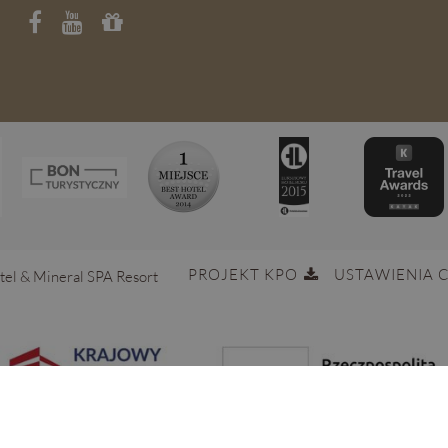
PROJEKT KPO
USTAWIENIA 
tel & Mineral SPA Resort