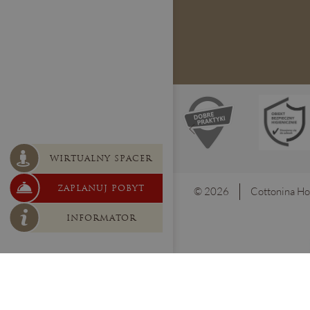
WIRTUALNY SPACER
ZAPLANUJ POBYT
© 2026
Cottonina Ho
INFORMATOR