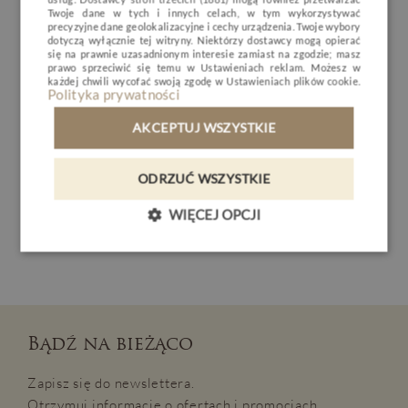
naturalnych witamin i antyoksydantów. Doskonała dla
RESTAURACJA
Twoje dane w tych i innych celach, w tym wykorzystywać
precyzyjne dane geolokalizacyjne i cechy urządzenia. Twoje wybory
CZECH
cery zmęczonej, potrzebującej wsparcia w walce ze
dotyczą wyłącznie tej witryny. Niektórzy dostawcy mogą opierać
NATURE & ACTIVE
się na prawnie uzasadnionym interesie zamiast na zgodzie; masz
stresem cywilizacyjnym i wolnymi rodnikami.
prawo sprzeciwić się temu w
Ustawieniach reklam
. Możesz w
BIZNES
każdej chwili wycofać swoją zgodę w
Ustawieniach plików cookie
.
Polityka prywatności
Nowe zabiegi Alkemie dostępne w Cottonina Villa &
GALERIA
Mineral SPA Resort to luksusowa odsłona aktywnej
AKCEPTUJ WSZYSTKIE
pielęgnacji cery w zgodzie z naturą.
KONTAKT
Autor wpisu
:
ODRZUĆ WSZYSTKIE
PL
DE
EN
CZ
WIĘCEJ OPCJI
Justyna Żukowska-Bodnar
- Doradca ds. SPA
REZERWACJA
Bądź na bieżąco
Zapisz się do newslettera.
Otrzymuj informacje o ofertach i promocjach.