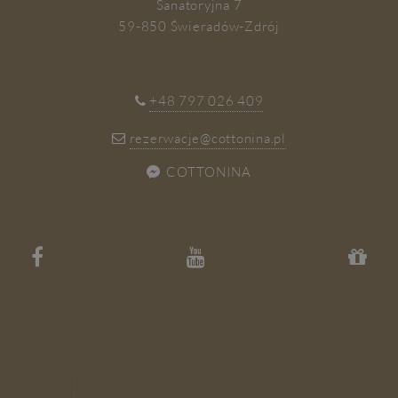
Sanatoryjna 7
59-850 Świeradów-Zdrój
+48 797 026 409
rezerwacje@cottonina.pl
COTTONINA