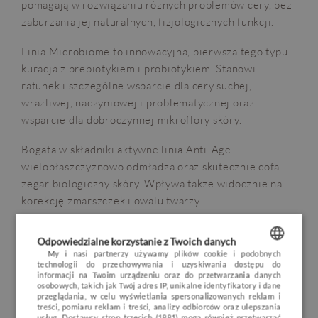
pomagają w rozwiązaniu różnych problemów cery, bez
zaburzania jej naturalnych, fizjologicznych funkcji.
Linia Microbiome to innowacyjna, pierwsza tego typu
kuracja z prebiotykiem i probiotykiem. Stanowi
ratunek i szczególne wsparcie dla cery suchej,
wrażliwej, naczyniowej i problematycznej oraz
wsparcie dla dobroczynnej mikroflory skóry.
Bogata w składniki aktywne linia Anti-Age
wielopłaszczyznowo odmładza oraz skutecznie cofa
zegar biologiczny skóry. Wpływa także widocznie na
OPINIE
BLOG
POGODA
VOUCHER
korekcję zmarszczek i owalu twarzy.
HOTEL
Snow White to efektywna terapia dla skóry z
Odpowiedzialne korzystanie z Twoich danych
przebarwieniami. Blokuje tworzenie przebarwień u
POKOJE I PAKIETY
My i nasi partnerzy używamy plików cookie i podobnych
podstaw neurologicznej aktywności skóry, dodaje jej
technologii do przechowywania i uzyskiwania dostępu do
POLISH
informacji na Twoim urządzeniu oraz do przetwarzania danych
DLA DZIECI
energii i hamuje fotostarzenie.
osobowych, takich jak Twój adres IP, unikalne identyfikatory i dane
ENGLISH
przeglądania, w celu wyświetlania spersonalizowanych reklam i
MINERAL SPA
treści, pomiaru reklam i treści, analizy odbiorców oraz ulepszania
Nature’s Treasure jest z kolei energetyzującą bombą
usług.
Dostawcy stron trzecich (1881)
mogą również przetwarzać
GERMAN