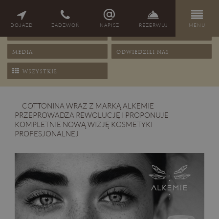
NAGRODY
PORADY
DOJAZD
ZADZWOŃ
NAPISZ
REZERWUJ
MENU
OFERTY
PRZEPISY
MEDIA
ODWIEDZILI NAS
WSZYSTKIE
COTTONINA WRAZ Z MARKĄ ALKEMIE
PRZEPROWADZA REWOLUCJĘ I PROPONUJE
KOMPLETNIE NOWĄ WIZJĘ KOSMETYKI
PROFESJONALNEJ