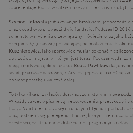
swoją ogromną wiedzą. Tytuł jego wystąpienia „Myślisz, że m
zaprezentuje Piotra w całkiem nowym, nieznanym dotąd, św
Szymon Hołownia
jest aktywnym katolikiem, jednocześnie 
oraz dodatkowo prowadzi dwie fundacje. Podczas ID 2016
schematy w myśleniu o zewnętrznym świecie oraz jak z ka
czerpać siłę (i radość) pozwalającą na postawienie kroku n
Kusznierewicz
, jako sportowiec musiał pokonać niezliczon
dotrzeć do miejsca, w którym jest teraz. Podczas wydarzeni
pasją i motywacją do działania.
Beata Pawlikowska
, aby p
świat, pracować w sposób, który jest jej pasją i radością życ
ponieść porażkę i walczyć dalej.
To tylko kilka przykładów doświadczeń, którymi mogą podzie
W każdy sukces wpisane są niepowodzenia, przeszkody i tru
liczyć. Warto też uczyć się na cudzych błędach, posłuchać o
chcą podzielić się prelegenci. Ludzie, którym nie rzucano p
często wręcz utrudniano dotarcie do upragnionych celów.