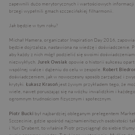
zapewnili dużo merytorycznych i wartościowych informacji
brzegi wypełnili gmach szczecińskiej filharmonii.
Jak będzie w tym roku?
Michał Hamera, organizator Inspiration Day 2016, zapowia
będzie dojrzalsza, nastawiona na wiedzę i doświadczenie. 
aby każdy z nich mógł podzielić się swoimi doświadczeniam
niezwykłych.
Jurek Owsiak
opowie o historii sukcesu opart
wspólnej walce i dążeniu do celu w zespole.
Robert Biedro
doświadczeniem, jak w nowoczesny sposób zarządzać i zwyc
krytyki.
Łukasz Krasoń
jest żywym przykładem tego, że mo
wiele, nawet poruszając się na wózku inwalidzkim i każdego
ogromnym trudnościom fizycznym i społecznym.
Piotr Bucki
był najbardziej obleganym prelegentem Marke
Szczecinie, gdzie spośród najznamienitszych osobistości tak
i Yuri Drabent, to właśnie Piotr przyciągnął do siebie tłumy 