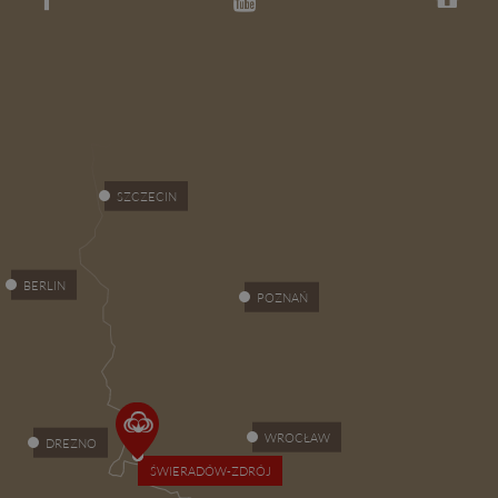
SZCZECIN
BERLIN
POZNAŃ
WROCŁAW
DREZNO
ŚWIERADÓW-ZDRÓJ