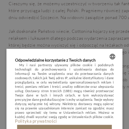
Cieszymy się, że możemy uczestniczyć w tworzeniu tak fan
które przyciąga ludzi z całej Polski. Pragniemy również za
dniu odwiedzić Szczecin. Na widowni zasiądzie ponad 700 
Jak doskonale Państwo wiecie, Cottonina kojarzy się przed
relaksem i luksusem dlatego podczas wydarzenia zapraszamy 
OPINIE
BLOG
POGODA
VOUCHER
której będzie można wyciszyć się i odpocząć na leżakach o
zgiełku, napić się dobrej kawy, koktajlu i zjeść coś dobrego 
HOTEL
Odpowiedzialne korzystanie z Twoich danych
POKOJE I PAKIETY
My i nasi partnerzy używamy plików cookie i podobnych
Inspiration Day 2016 odbędzie się 24 września w Sali Kon
technologii do przechowywania i uzyskiwania dostępu do
POLISH
Szczecińskiego przy ulicy Krakowskiej. W Sali znajdzie się
informacji na Twoim urządzeniu oraz do przetwarzania danych
DLA DZIECI
osobowych, takich jak Twój adres IP, unikalne identyfikatory i dane
wybrano także ze względu na liczne udogodnienia dla osób
ENGLISH
przeglądania, w celu wyświetlania spersonalizowanych reklam i
MINERAL SPA
bardzo duży, darmowy parking. Są jeszcze dostępne bilety n
treści, pomiaru reklam i treści, analizy odbiorców oraz ulepszania
usług.
Dostawcy stron trzecich (1881)
mogą również przetwarzać
GERMAN
www.szczecininspiruje.com
RESTAURACJA
Twoje dane w tych i innych celach, w tym wykorzystywać
precyzyjne dane geolokalizacyjne i cechy urządzenia. Twoje wybory
CZECH
dotyczą wyłącznie tej witryny. Niektórzy dostawcy mogą opierać
NATURE & ACTIVE
Do zobaczenia w Szczecinie!
się na prawnie uzasadnionym interesie zamiast na zgodzie; masz
prawo sprzeciwić się temu w
Ustawieniach reklam
. Możesz w
BIZNES
każdej chwili wycofać swoją zgodę w
Ustawieniach plików cookie
.
Polityka prywatności
GALERIA