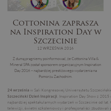
Cottonina zaprasza
na Inspiration Day w
Szczecinie
12 WRZEŚNIA 2016
Z dumą pragniemy poinformować, że Cottonina Villa &
Mineral SPA został sponsorem organizacyjnym Inspiration
Day 2016 – najbardziej prestiżowego wydarzenia na
Pomorzu Zachodnim.
24 września
w Sali Kongresowej Uniwersytetu Szczecińsk
Szczeciński Dzień Inspiracji
. Inspiration Day Show z 2015
najbardziej spektakularnych wydarzeń w Szczecinie od lat.
telewizji, świetni szkoleniowcy i profesjonaliści zbudowali 