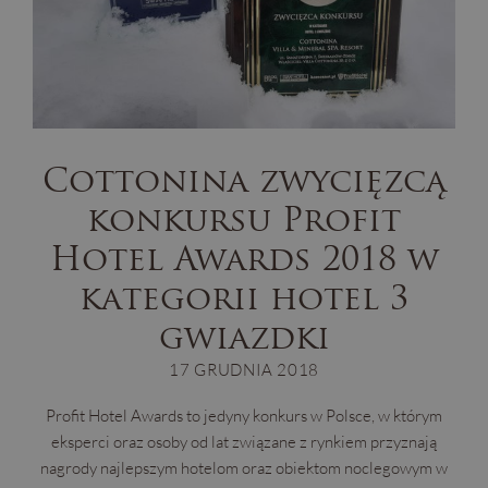
Cottonina zwycięzcą
konkursu Profit
Hotel Awards 2018 w
kategorii hotel 3
gwiazdki
17 GRUDNIA 2018
Profit Hotel Awards to jedyny konkurs w Polsce, w którym
eksperci oraz osoby od lat związane z rynkiem przyznają
nagrody najlepszym hotelom oraz obiektom noclegowym w