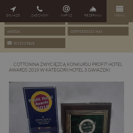
NAGRODY
PORADY
DOJAZD
ZADZWOŃ
NAPISZ
REZERWUJ
MENU
OFERTY
PRZEPISY
MEDIA
ODWIEDZILI NAS
WSZYSTKIE
COTTONINA ZWYCIĘZCĄ KONKURSU PROFIT HOTEL
AWARDS 2018 W KATEGORII HOTEL 3 GWIAZDKI