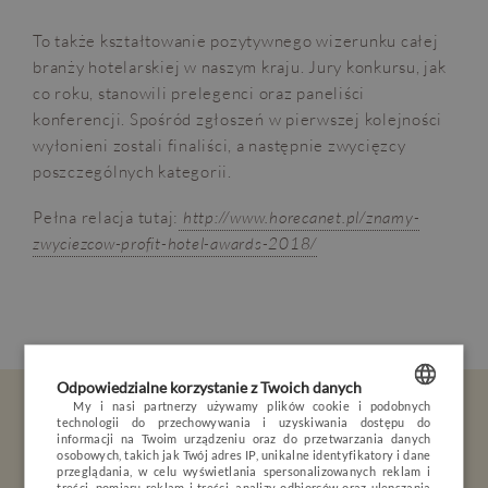
To także kształtowanie pozytywnego wizerunku całej
branży hotelarskiej w naszym kraju. Jury konkursu, jak
co roku, stanowili prelegenci oraz paneliści
konferencji. Spośród zgłoszeń w pierwszej kolejności
wyłonieni zostali finaliści, a następnie zwycięzcy
poszczególnych kategorii.
Pełna relacja tutaj:
http://www.horecanet.pl/znamy-
zwyciezcow-profit-hotel-awards-2018/
OPINIE
BLOG
POGODA
VOUCHER
HOTEL
Odpowiedzialne korzystanie z Twoich danych
POKOJE I PAKIETY
My i nasi partnerzy używamy plików cookie i podobnych
Bądź na bieżąco
technologii do przechowywania i uzyskiwania dostępu do
POLISH
informacji na Twoim urządzeniu oraz do przetwarzania danych
DLA DZIECI
osobowych, takich jak Twój adres IP, unikalne identyfikatory i dane
Zapisz się do newslettera.
ENGLISH
przeglądania, w celu wyświetlania spersonalizowanych reklam i
MINERAL SPA
treści, pomiaru reklam i treści, analizy odbiorców oraz ulepszania