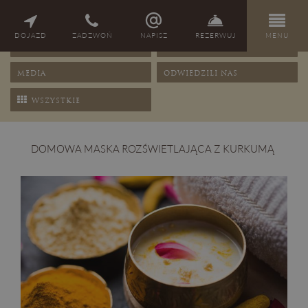
NAGRODY
PORADY
DOJAZD
ZADZWOŃ
NAPISZ
REZERWUJ
MENU
OFERTY
PRZEPISY
MEDIA
ODWIEDZILI NAS
WSZYSTKIE
DOMOWA MASKA ROZŚWIETLAJĄCA Z KURKUMĄ