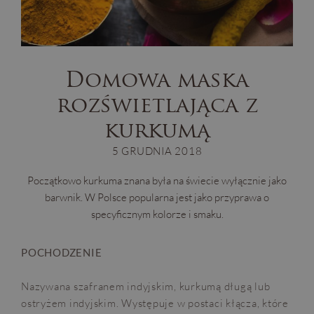
Domowa maska
rozświetlająca z
kurkumą
5 GRUDNIA 2018
Początkowo kurkuma znana była na świecie wyłącznie jako
barwnik. W Polsce popularna jest jako przyprawa o
specyficznym kolorze i smaku.
POCHODZENIE
Nazywana szafranem indyjskim, kurkumą długą lub
ostryżem indyjskim. Występuje w postaci kłącza, które