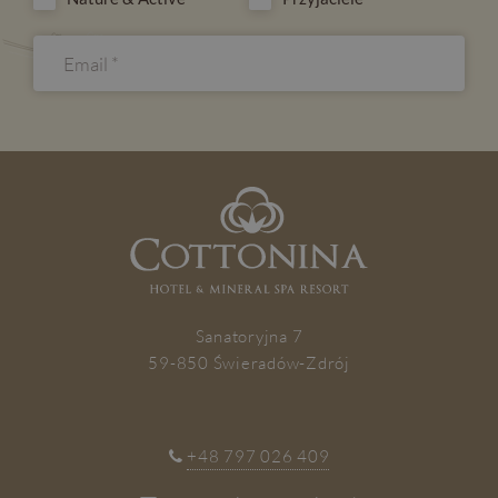
ZAPISZ SIĘ
Sanatoryjna 7
59-850 Świeradów-Zdrój
+48 797 026 409