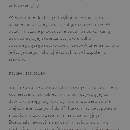
antybakteryjny.
W Pakistanie do dziś jest wykorzystywana jako
panaceum na dolegliwości żołądkowo-jelitowe. W
ostatnim czasie prowadzone badania nad kurkumą
udowadniają jej skuteczność jako środka
zapobiegającego rozwojowi choroby Alzheimera, raka
jelita grubego, raka jajnika, cukrzycy i zapaleniu
stawów.
KOSMETOLOGIA
Stosunkowo niedawno znalazła swoje zastosowanie w
kosmetyce, choć kobiety w Indiach używają jej od
dawna w pielęgnacji twarzy i ciała. Zawiera do 5%
olejków eterycznych i do 3% kurkuminy. Jest potężnym
środkiem przeciwzapalnym i antybakteryjnym.
Doskonale łagodzi, a nawet eliminuje problemy z
trądzikiem różowatym. Stosowana w leczeniu trądziku,