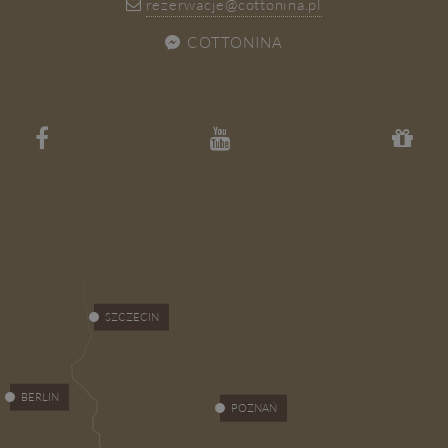
rezerwacje@cottonina.pl
COTTONINA
SZCZECIN
BERLIN
POZNAŃ