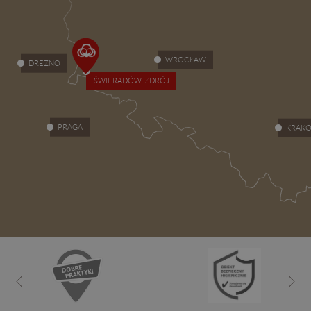
WROCŁAW
DREZNO
ŚWIERADÓW-ZDRÓJ
PRAGA
KRAK