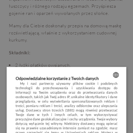
łuszczycy i różnego rodzaju egzemach. Przyśpiesza
gojenie ran i oparzeń wywołanych przez słońce.
Mamy dla Ciebie doskonały przepis na domową maskę
rozświetlającą, właśnie z wykorzystaniem cudownej
kurkumy.
Składniki:
OPINIE
BLOG
POGODA
VOUCHER
2 łyżki płatków owsianych,
HOTEL
1 łyżeczka kurkumy,
Odpowiedzialne korzystanie z Twoich danych
3 łyżki mleka lub jogurtu,
POKOJE I PAKIETY
My i nasi partnerzy używamy plików cookie i podobnych
kilka kropli miodu.
technologii do przechowywania i uzyskiwania dostępu do
POLISH
informacji na Twoim urządzeniu oraz do przetwarzania danych
DLA DZIECI
osobowych, takich jak Twój adres IP, unikalne identyfikatory i dane
Sposób przygotowania:
ENGLISH
przeglądania, w celu wyświetlania spersonalizowanych reklam i
MINERAL SPA
treści, pomiaru reklam i treści, analizy odbiorców oraz ulepszania
usług.
Dostawcy stron trzecich (1881)
mogą również przetwarzać
GERMAN
Zmiksuj wszystkie składniki na pastę, nałóż na
RESTAURACJA
Twoje dane w tych i innych celach, w tym wykorzystywać
oczyszczoną skórę twarzy na około 20 minut. Po
precyzyjne dane geolokalizacyjne i cechy urządzenia. Twoje wybory
CZECH
dotyczą wyłącznie tej witryny. Niektórzy dostawcy mogą opierać
NATURE & ACTIVE
upływie tego czasu zmyj ciepłą wodą i zaaplikuj swój
się na prawnie uzasadnionym interesie zamiast na zgodzie; masz
prawo sprzeciwić się temu w
Ustawieniach reklam
. Możesz w