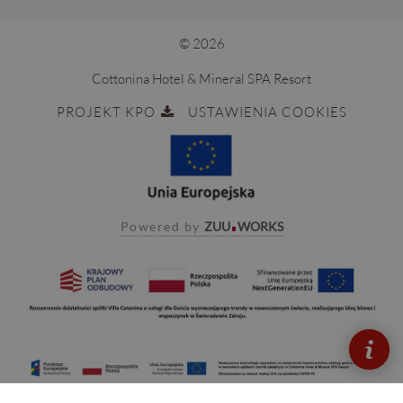
© 2026
Cottonina Hotel & Mineral SPA Resort
PROJEKT KPO
USTAWIENIA COOKIES
Powered by
ZUU
WORKS