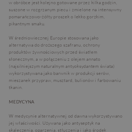
w obróbce jest kolejno gotowane przez kilka godzin,
suszone w rozgrzanym piecu i zmielone na intensywny
pomarańczowo-żółty proszek o lekko gorzkim,
pikantnym smaku.
W średniowiecznej Europie stosowana jako
alternatywa do droższego szafranu, ochrony
produktów żywnościowych przed światłem
słonecznym, a w połączeniu z olejem annato
(najsilniejszym naturalnym antyoksydantem świata)
wykorzystywana jako barwnik w produkcji serów,
mieszanek przypraw, musztard, bulionów i farbowaniu
tkanin.
MEDYCYNA
W medycynie alternatywnej od dawna wykorzystywano
jej właściwości. Używana jako antyseptyk na
skaleczenia, oparzenia, stłuczenia i jako środek