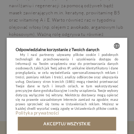
nawilżaniu i regeneracji za pomocą odżywek bądź
masek zawierających m.in. keratynę, prowitaminę B5
oraz witaminę A i E. Warto również raz w tygodniu
olejować włosy (np. olejem z awokado, arganowym lub
OPINIE
BLOG
POGODA
VOUCHER
kokosowym). Ważną rolę odgrywa tu również
prawidłowa dieta bogata w cynk, krzem, miedź i
HOTEL
nienasycone kwasy tłuszczowe.
Odpowiedzialne korzystanie z Twoich danych
POKOJE I PAKIETY
My i nasi partnerzy używamy plików cookie i podobnych
technologii do przechowywania i uzyskiwania dostępu do
Dbajmy o nasze włosy, ponieważ są one wskaźnikiem
POLISH
informacji na Twoim urządzeniu oraz do przetwarzania danych
DLA DZIECI
stanu zdrowia i wizytówką każdej kobiety.
osobowych, takich jak Twój adres IP, unikalne identyfikatory i dane
ENGLISH
przeglądania, w celu wyświetlania spersonalizowanych reklam i
MINERAL SPA
treści, pomiaru reklam i treści, analizy odbiorców oraz ulepszania
Autor wpisu:
usług.
Dostawcy stron trzecich (1881)
mogą również przetwarzać
GERMAN
RESTAURACJA
Twoje dane w tych i innych celach, w tym wykorzystywać
precyzyjne dane geolokalizacyjne i cechy urządzenia. Twoje wybory
CZECH
Justyna Stachowiak
- terapeutka SPA
dotyczą wyłącznie tej witryny. Niektórzy dostawcy mogą opierać
NATURE & ACTIVE
się na prawnie uzasadnionym interesie zamiast na zgodzie; masz
prawo sprzeciwić się temu w
Ustawieniach reklam
. Możesz w
BIZNES
każdej chwili wycofać swoją zgodę w
Ustawieniach plików cookie
.
Polityka prywatności
GALERIA
AKCEPTUJ WSZYSTKIE
KONTAKT
Bądź na bieżąco