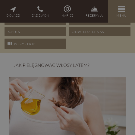
NAGRODY
PORADY
DOJAZD
ZADZWOŃ
NAPISZ
REZERWUJ
MENU
OFERTY
PRZEPISY
MEDIA
ODWIEDZILI NAS
WSZYSTKIE
JAK PIELĘGNOWAĆ WŁOSY LATEM?