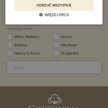
ODRZUĆ WSZYSTKIE
PL
DE
EN
CZ
WIĘCEJ OPCJI
REZERWACJA
Interesuje mnie
SPA & Wellness
Biznes
Rodzina
We dwoje
Nature & Active
Przyjaciele