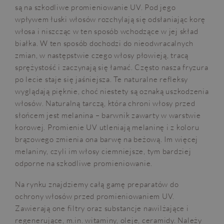
są na szkodliwe promieniowanie UV. Pod jego
wpływem łuski włosów rozchylają się odsłaniając korę
włosa i niszcząc w ten sposób wchodzące w jej skład
białka. W ten sposób dochodzi do nieodwracalnych
zmian, w następstwie czego włosy płowieją, tracą
sprężystość i zaczynają się łamać. Często nasza fryzura
po lecie staje się jaśniejsza. Te naturalne refleksy
wyglądają pięknie, choć niestety są oznaką uszkodzenia
włosów. Naturalną tarczą, która chroni włosy przed
słońcem jest melanina – barwnik zawarty w warstwie
korowej. Promienie UV utleniają melaninę i z koloru
brązowego zmienia ona barwę na beżową. Im więcej
melaniny, czyli im włosy ciemniejsze, tym bardziej
odporne na szkodliwe promieniowanie.
Na rynku znajdziemy całą gamę preparatów do
ochrony włosów przed promieniowaniem UV.
Zawierają one filtry oraz substancje nawilżające i
regenerujące, m.in. witaminy, oleje, ceramidy. Należy