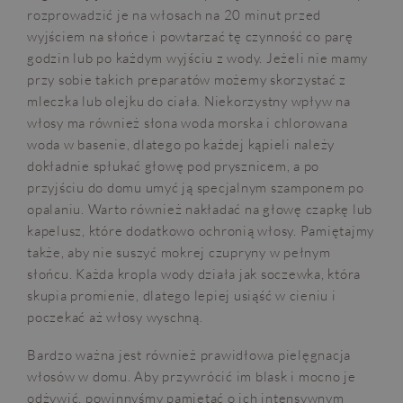
rozprowadzić je na włosach na 20 minut przed
wyjściem na słońce i powtarzać tę czynność co parę
godzin lub po każdym wyjściu z wody. Jeżeli nie mamy
przy sobie takich preparatów możemy skorzystać z
mleczka lub olejku do ciała. Niekorzystny wpływ na
włosy ma również słona woda morska i chlorowana
woda w basenie, dlatego po każdej kąpieli należy
dokładnie spłukać głowę pod prysznicem, a po
przyjściu do domu umyć ją specjalnym szamponem po
opalaniu. Warto również nakładać na głowę czapkę lub
kapelusz, które dodatkowo ochronią włosy. Pamiętajmy
także, aby nie suszyć mokrej czupryny w pełnym
słońcu. Każda kropla wody działa jak soczewka, która
skupia promienie, dlatego lepiej usiąść w cieniu i
poczekać aż włosy wyschną.
Bardzo ważna jest również prawidłowa pielęgnacja
włosów w domu. Aby przywrócić im blask i mocno je
odżywić, powinnyśmy pamiętać o ich intensywnym