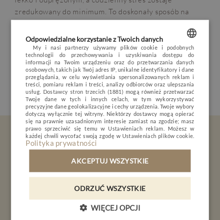
OPINIE
BLOG
POGODA
VOUCHER
zredukowany do minimum. To doskonały sposób na
regenerację, który łączy przyjemność z efektywnością,
HOTEL
sprawiając, że każdy zabieg staje się wyjątkową chwilą
Odpowiedzialne korzystanie z Twoich danych
POKOJE I PAKIETY
dla ciała i ducha. Po takim masażu nie tylko poczujesz
My i nasi partnerzy używamy plików cookie i podobnych
technologii do przechowywania i uzyskiwania dostępu do
się lepiej fizycznie, ale także odzyskasz wewnętrzną
POLISH
informacji na Twoim urządzeniu oraz do przetwarzania danych
DLA DZIECI
harmonię.
osobowych, takich jak Twój adres IP, unikalne identyfikatory i dane
ENGLISH
przeglądania, w celu wyświetlania spersonalizowanych reklam i
MINERAL SPA
treści, pomiaru reklam i treści, analizy odbiorców oraz ulepszania
usług.
Dostawcy stron trzecich (1881)
mogą również przetwarzać
GERMAN
RESTAURACJA
Twoje dane w tych i innych celach, w tym wykorzystywać
precyzyjne dane geolokalizacyjne i cechy urządzenia. Twoje wybory
CZECH
dotyczą wyłącznie tej witryny. Niektórzy dostawcy mogą opierać
NATURE & ACTIVE
się na prawnie uzasadnionym interesie zamiast na zgodzie; masz
prawo sprzeciwić się temu w
Ustawieniach reklam
. Możesz w
Bądź na bieżąco
BIZNES
każdej chwili wycofać swoją zgodę w
Ustawieniach plików cookie
.
Polityka prywatności
GALERIA
AKCEPTUJ WSZYSTKIE
KONTAKT
ODRZUĆ WSZYSTKIE
Interesuje mnie
PL
DE
EN
CZ
WIĘCEJ OPCJI
SPA & Wellness
Biznes