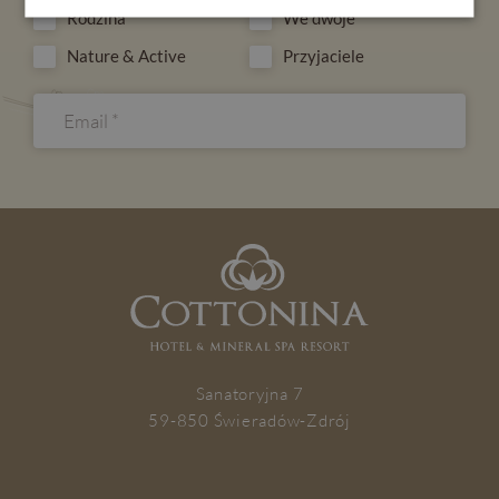
Rodzina
We dwoje
REZERWACJA
Nature & Active
Przyjaciele
ZAPISZ SIĘ
Sanatoryjna 7
59-850 Świeradów-Zdrój