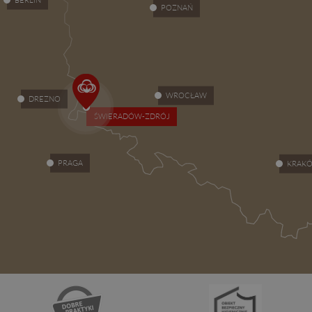
BERLIN
POZNAŃ
WROCŁAW
DREZNO
ŚWIERADÓW-ZDRÓJ
PRAGA
KRAK