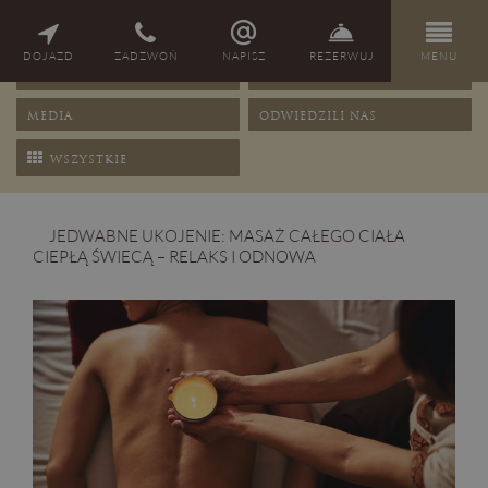
NAGRODY
PORADY
DOJAZD
ZADZWOŃ
NAPISZ
REZERWUJ
MENU
OFERTY
PRZEPISY
MEDIA
ODWIEDZILI NAS
WSZYSTKIE
JEDWABNE UKOJENIE: MASAŻ CAŁEGO CIAŁA
CIEPŁĄ ŚWIECĄ – RELAKS I ODNOWA