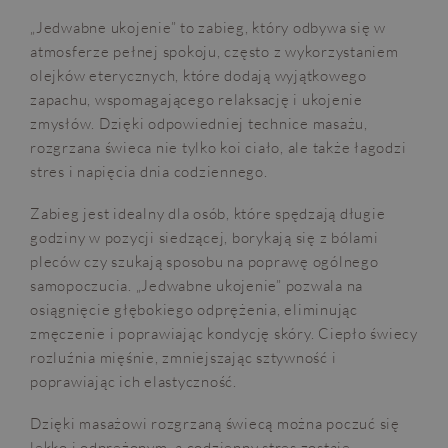
„Jedwabne ukojenie” to zabieg, który odbywa się w
atmosferze pełnej spokoju, często z wykorzystaniem
olejków eterycznych, które dodają wyjątkowego
zapachu, wspomagającego relaksację i ukojenie
zmysłów. Dzięki odpowiedniej technice masażu,
rozgrzana świeca nie tylko koi ciało, ale także łagodzi
stres i napięcia dnia codziennego.
Zabieg jest idealny dla osób, które spędzają długie
godziny w pozycji siedzącej, borykają się z bólami
pleców czy szukają sposobu na poprawę ogólnego
samopoczucia. „Jedwabne ukojenie” pozwala na
osiągnięcie głębokiego odprężenia, eliminując
zmęczenie i poprawiając kondycję skóry. Ciepło świecy
rozluźnia mięśnie, zmniejszając sztywność i
poprawiając ich elastyczność.
Dzięki masażowi rozgrzaną świecą można poczuć się
lekko i odprężonym, a codzienny stres zostaje