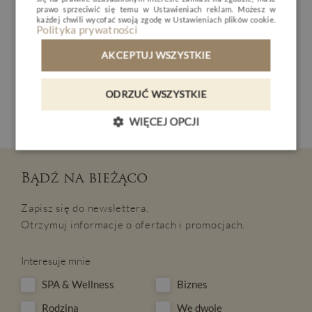
prawo sprzeciwić się temu w
Ustawieniach reklam
. Możesz w
Czas trwania: 50 minut, cena: 170 zł
BIZNES
każdej chwili wycofać swoją zgodę w
Ustawieniach plików cookie
.
Polityka prywatności
GALERIA
Autor wpisu
:
AKCEPTUJ WSZYSTKIE
KONTAKT
Justyna Żukowska-Bodnar
- Doradca ds. SPA
ODRZUĆ WSZYSTKIE
PL
DE
EN
CZ
WIĘCEJ OPCJI
REZERWACJA
Bądź na bieżąco
Zapisz się do newslettera.
Otrzymuj informacje o ofertach i promocjach.
Interesuje mnie
SPA & Wellness
Biznes
Rodzina
We dwoje