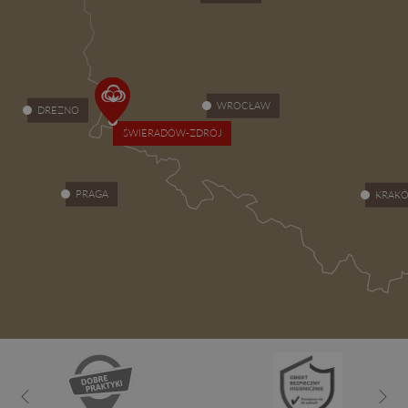
WROCŁAW
DREZNO
ŚWIERADÓW-ZDRÓJ
PRAGA
KRAK