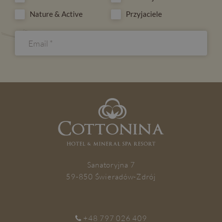
Nature & Active
Przyjaciele
ZAPISZ SIĘ
Sanatoryjna 7
59-850 Świeradów-Zdrój
+48 797 026 409