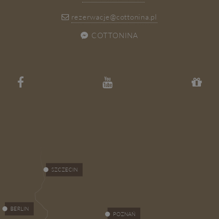
rezerwacje@cottonina.pl
COTTONINA
SZCZECIN
BERLIN
POZNAŃ