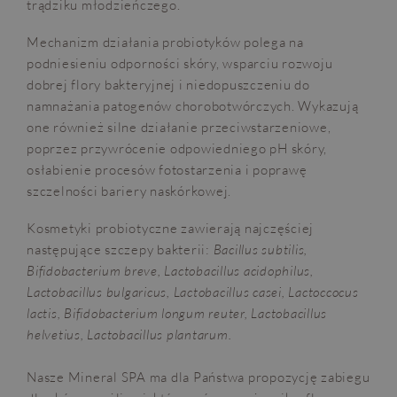
trądziku młodzieńczego.
Mechanizm działania probiotyków polega na
podniesieniu odporności skóry, wsparciu rozwoju
dobrej flory bakteryjnej i niedopuszczeniu do
namnażania patogenów chorobotwórczych. Wykazują
one również silne działanie przeciwstarzeniowe,
poprzez przywrócenie odpowiedniego pH skóry,
osłabienie procesów fotostarzenia i poprawę
szczelności bariery naskórkowej.
Kosmetyki probiotyczne zawierają najczęściej
następujące szczepy bakterii:
Bacillus subtilis,
Bifidobacterium breve, Lactobacillus acidophilus,
Lactobacillus bulgaricus, Lactobacillus casei, Lactoccocus
lactis, Bifidobacterium longum reuter, Lactobacillus
helvetius, Lactobacillus plantarum.
Nasze Mineral SPA ma dla Państwa propozycję zabiegu