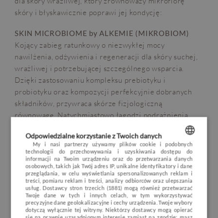
dla skóry wrażliwej, który zrównoważy mikroflorę
skóry i błyskawicznie poprawi jej kondycję:
SKIN MICROBIOME by ALKEMIE (MIKROBIOM)
Kojący zabieg ratunkowy o niezwykłej mocy
nawilżenia, odżywienia i regeneracji dla skóry suchej,
wrażliwej i potrzebującej szczególnego wsparcia.
Dzięki zastosowaniu kompleksu prebiotyku i
probiotyku oraz kompozycji perfekcyjnie dobranych
składników, przywraca skórze fizjologiczną
OPINIE
BLOG
POGODA
VOUCHER
równowagę̨. Natychmiastowo łagodzi podrażnienia,
HOTEL
wzmacnia naturalne mechanizmy obronne i odporność́
Odpowiedzialne korzystanie z Twoich danych
skóry, zapewnia komfort i długotrwałe nawilżenie.
POKOJE I PAKIETY
My i nasi partnerzy używamy plików cookie i podobnych
technologii do przechowywania i uzyskiwania dostępu do
POLISH
Składniki aktywne:
kompleks prebiotyku i probiotyku,
informacji na Twoim urządzeniu oraz do przetwarzania danych
DLA DZIECI
osobowych, takich jak Twój adres IP, unikalne identyfikatory i dane
wyciąg z korzenia yakon, kompleks siedmiu ziół,
ENGLISH
przeglądania, w celu wyświetlania spersonalizowanych reklam i
MINERAL SPA
treści, pomiaru reklam i treści, analizy odbiorców oraz ulepszania
wyciągi z tasmańskiego pieprzu i złotych alg, komórki
usług.
Dostawcy stron trzecich (1881)
mogą również przetwarzać
GERMAN
macierzyste z zielonej marchwi, jedwab z owsa, syrop
RESTAURACJA
Twoje dane w tych i innych celach, w tym wykorzystywać
precyzyjne dane geolokalizacyjne i cechy urządzenia. Twoje wybory
kukurydziany, biolipidy masła Shea, luksusowe oleje:
CZECH
dotyczą wyłącznie tej witryny. Niektórzy dostawcy mogą opierać
NATURE & ACTIVE
Tsubaki, arganowy, z nasion chia, ochronny olej SPF.
się na prawnie uzasadnionym interesie zamiast na zgodzie; masz