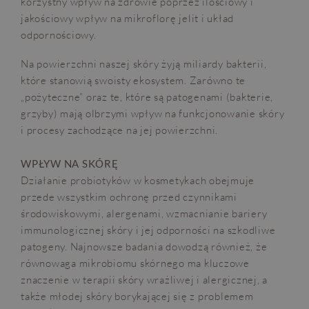
korzystny wpływ na zdrowie poprzez ilościowy i
jakościowy wpływ na mikroflorę jelit i układ
odpornościowy.
Na powierzchni naszej skóry żyją miliardy bakterii,
które stanowią swoisty ekosystem. Zarówno te
„pożyteczne” oraz te, które są patogenami (bakterie,
grzyby) mają olbrzymi wpływ na funkcjonowanie skóry
i procesy zachodzące na jej powierzchni.
WPŁYW NA SKÓRĘ
Działanie probiotyków w kosmetykach obejmuje
przede wszystkim ochronę przed czynnikami
środowiskowymi, alergenami, wzmacnianie bariery
immunologicznej skóry i jej odporności na szkodliwe
patogeny. Najnowsze badania dowodzą również, że
równowaga mikrobiomu skórnego ma kluczowe
znaczenie w terapii skóry wrażliwej i alergicznej, a
także młodej skóry borykającej się z problemem