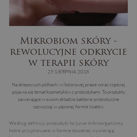
Mikrobiom skóry -
rewolucyjne odkrycie
w terapii skóry
29 SIERPNIA 2018
Na sklepowych półkach i w kolorowej prasie coraz częściej
pojawia się temat kosmetyków z probiotykami. To produkty
zawierające w swoim składzie bakterie probiotyczne
zazwyczaj w uśpionej formie lizatów.
Według definicji probiotyki to żywe mikroorganizmy,
które przyjmowane w formie doustnej wywierają