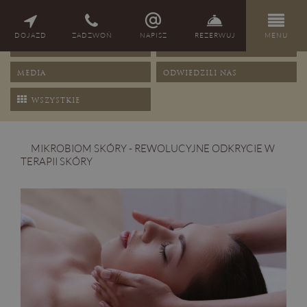
NAGRODY
PORADY
DOJAZD
ZADZWOŃ
NAPISZ
REZERWUJ
MENU
OFERTY
PRZEPISY
MEDIA
ODWIEDZILI NAS
WSZYSTKIE
MIKROBIOM SKÓRY - REWOLUCYJNE ODKRYCIE W
TERAPII SKÓRY