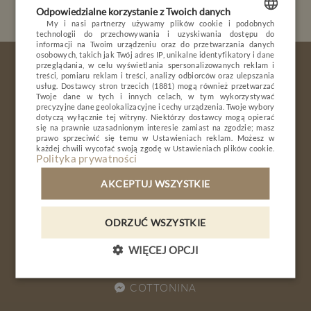
Odpowiedzialne korzystanie z Twoich danych
POKOJE I PAKIETY
My i nasi partnerzy używamy plików cookie i podobnych
technologii do przechowywania i uzyskiwania dostępu do
POLISH
informacji na Twoim urządzeniu oraz do przetwarzania danych
DLA DZIECI
osobowych, takich jak Twój adres IP, unikalne identyfikatory i dane
ENGLISH
przeglądania, w celu wyświetlania spersonalizowanych reklam i
MINERAL SPA
treści, pomiaru reklam i treści, analizy odbiorców oraz ulepszania
usług.
Dostawcy stron trzecich (1881)
mogą również przetwarzać
GERMAN
RESTAURACJA
Twoje dane w tych i innych celach, w tym wykorzystywać
precyzyjne dane geolokalizacyjne i cechy urządzenia. Twoje wybory
CZECH
dotyczą wyłącznie tej witryny. Niektórzy dostawcy mogą opierać
NATURE & ACTIVE
ZAPISZ SIĘ
się na prawnie uzasadnionym interesie zamiast na zgodzie; masz
prawo sprzeciwić się temu w
Ustawieniach reklam
. Możesz w
BIZNES
każdej chwili wycofać swoją zgodę w
Ustawieniach plików cookie
.
Sanatoryjna 7
Polityka prywatności
GALERIA
59-850 Świeradów-Zdrój
AKCEPTUJ WSZYSTKIE
KONTAKT
ODRZUĆ WSZYSTKIE
+48 797 026 409
PL
DE
EN
CZ
WIĘCEJ OPCJI
rezerwacje@cottonina.pl
REZERWACJA
COTTONINA