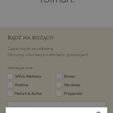
Bądź na bieżąco
Zapisz się do newslettera.
Otrzymuj informacje o ofertach i promocjach.
Interesuje mnie
SPA & Wellness
Biznes
Rodzina
We dwoje
Nature & Active
Przyjaciele
OPINIE
BLOG
POGODA
VOUCHER
HOTEL