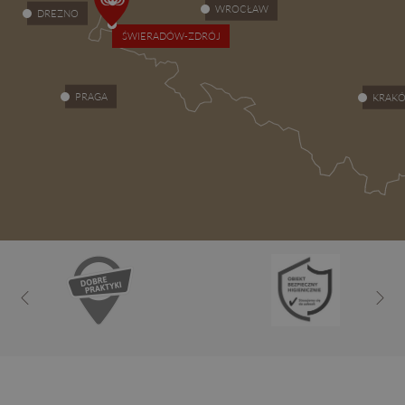
WROCŁAW
DREZNO
ŚWIERADÓW-ZDRÓJ
PRAGA
KRAK