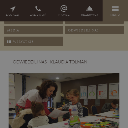
NAGRODY
PORADY
DOJAZD
ZADZWOŃ
NAPISZ
REZERWUJ
MENU
OFERTY
PRZEPISY
MEDIA
ODWIEDZILI NAS
WSZYSTKIE
ODWIEDZILI NAS - KLAUDIA TOLMAN