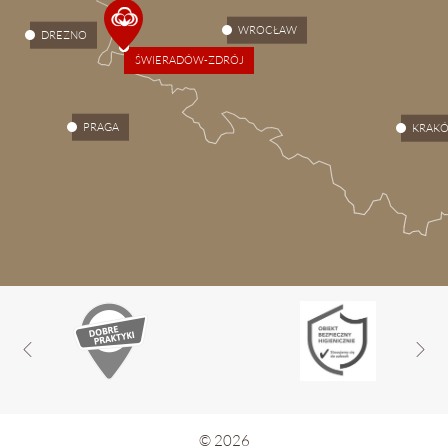
WROCŁAW
DREZNO
ŚWIERADÓW-ZDRÓJ
PRAGA
KRAK
© 2026