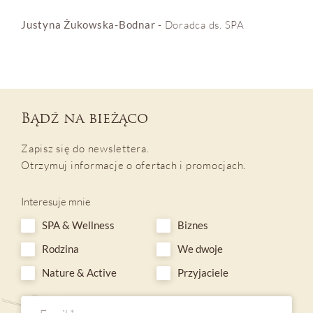
Justyna Żukowska-Bodnar
- Doradca ds. SPA
Bądź na bieżąco
OPINIE
BLOG
POGODA
VOUCHER
Zapisz się do newslettera.
HOTEL
Otrzymuj informacje o ofertach i promocjach.
POKOJE I PAKIETY
Interesuje mnie
DLA DZIECI
SPA & Wellness
Biznes
MINERAL SPA
Rodzina
We dwoje
RESTAURACJA
Nature & Active
Przyjaciele
NATURE & ACTIVE
BIZNES