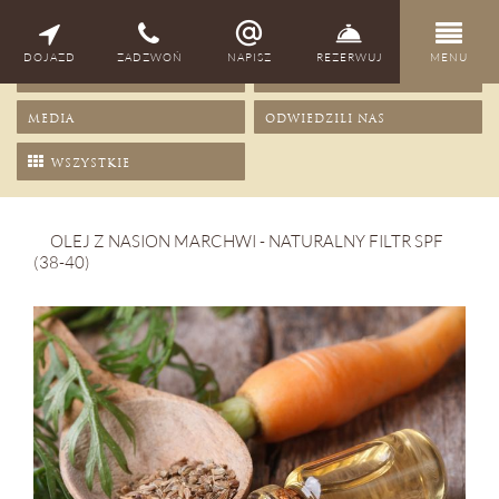
NAGRODY
PORADY
DOJAZD
ZADZWOŃ
NAPISZ
REZERWUJ
MENU
OFERTY
PRZEPISY
MEDIA
ODWIEDZILI NAS
WSZYSTKIE
OLEJ Z NASION MARCHWI - NATURALNY FILTR SPF
(38-40)