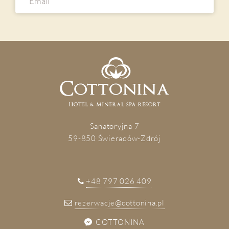
GALERIA
KONTAKT
PL
DE
EN
CZ
REZERWACJA
ZAPISZ SIĘ
Sanatoryjna 7
59-850 Świeradów-Zdrój
+48 797 026 409
rezerwacje@cottonina.pl
COTTONINA