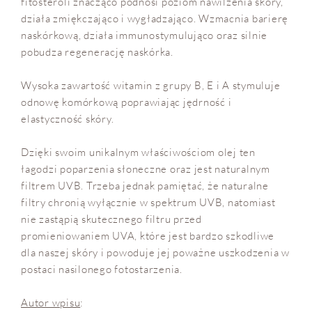
fitosteroli znacząco podnosi poziom nawilżenia skóry,
działa zmiękczająco i wygładzająco. Wzmacnia barierę
naskórkową, działa immunostymulująco oraz silnie
pobudza regenerację naskórka.
Wysoka zawartość witamin z grupy B, E i A stymuluje
odnowę komórkową poprawiając jędrność i
elastyczność skóry.
Dzięki swoim unikalnym właściwościom olej ten
łagodzi poparzenia słoneczne oraz jest naturalnym
filtrem UVB. Trzeba jednak pamiętać, że naturalne
filtry chronią wyłącznie w spektrum UVB, natomiast
nie zastąpią skutecznego filtru przed
promieniowaniem UVA, które jest bardzo szkodliwe
dla naszej skóry i powoduje jej poważne uszkodzenia w
postaci nasilonego fotostarzenia.
Autor wpisu
: