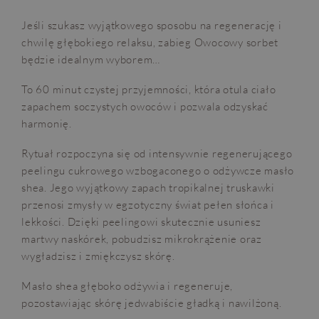
Jeśli szukasz wyjątkowego sposobu na regenerację i
chwilę głębokiego relaksu, zabieg Owocowy sorbet
będzie idealnym wyborem…
To 60 minut czystej przyjemności, która otula ciało
zapachem soczystych owoców i pozwala odzyskać
harmonię.
Rytuał rozpoczyna się od intensywnie regenerującego
peelingu cukrowego wzbogaconego o odżywcze masło
shea. Jego wyjątkowy zapach tropikalnej truskawki
przenosi zmysły w egzotyczny świat pełen słońca i
lekkości. Dzięki peelingowi skutecznie usuniesz
martwy naskórek, pobudzisz mikrokrążenie oraz
wygładzisz i zmiękczysz skórę.
Masło shea głęboko odżywia i regeneruje,
pozostawiając skórę jedwabiście gładką i nawilżoną.