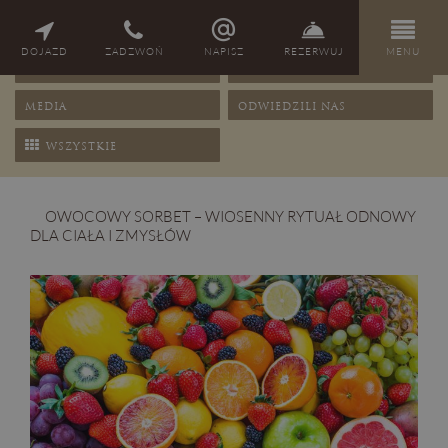
NAGRODY
PORADY
DOJAZD
ZADZWOŃ
NAPISZ
REZERWUJ
MENU
OFERTY
PRZEPISY
MEDIA
ODWIEDZILI NAS
WSZYSTKIE
OWOCOWY SORBET – WIOSENNY RYTUAŁ ODNOWY
DLA CIAŁA I ZMYSŁÓW