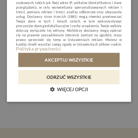
Idealnie sprawdzi się jako:
osobowych, takich jak Twój adres IP, unikalne identyfikatory i dane
ENGLISH
przeglądania, w celu wyświetlania spersonalizowanych reklam i
MINERAL SPA
treści, pomiaru reklam i treści, analizy odbiorców oraz ulepszania
* wiosenny reset dla ciała,
usług.
Dostawcy stron trzecich (1881)
mogą również przetwarzać
GERMAN
RESTAURACJA
Twoje dane w tych i innych celach, w tym wykorzystywać
precyzyjne dane geolokalizacyjne i cechy urządzenia. Twoje wybory
* prezent dla bliskiej osoby,
CZECH
dotyczą wyłącznie tej witryny. Niektórzy dostawcy mogą opierać
NATURE & ACTIVE
się na prawnie uzasadnionym interesie zamiast na zgodzie; masz
* chwila tylko dla siebie.
prawo sprzeciwić się temu w
Ustawieniach reklam
. Możesz w
BIZNES
każdej chwili wycofać swoją zgodę w
Ustawieniach plików cookie
.
Polityka prywatności
Czas trwania: 60 minut czystej przyjemności
GALERIA
AKCEPTUJ WSZYSTKIE
KONTAKT
Pozwól sobie na odrobinę słodyczy i zanurz się w
owocowym świecie relaksu…
ODRZUĆ WSZYSTKIE
PL
DE
EN
CZ
Autor: Aleksandra Komaiszko
WIĘCEJ OPCJI
Terapeuta Mineral SPA
REZERWACJA