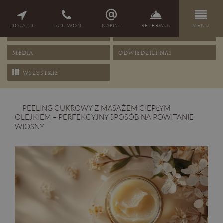
NAGRODY
PORADY
DOJAZD
ZADZWOŃ
NAPISZ
REZERWUJ
MENU
OFERTY
PRZEPISY
MEDIA
ODWIEDZILI NAS
WSZYSTKIE
PEELING CUKROWY Z MASAŻEM CIEPŁYM
OLEJKIEM – PERFEKCYJNY SPOSÓB NA POWITANIE
WIOSNY