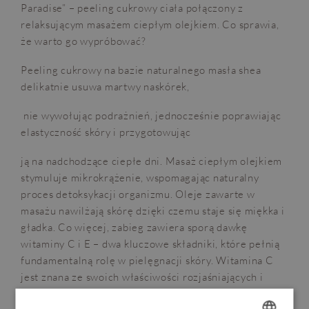
Paradise” – peeling cukrowy ciała połączony z
relaksującym masażem ciepłym olejkiem. Co sprawia,
że warto go wypróbować?
Peeling cukrowy na bazie naturalnego masła shea
delikatnie usuwa martwy naskórek,
nie wywołując podrażnień, jednocześnie poprawiając
elastyczność skóry i przygotowując
ją na nadchodzące ciepłe dni. Masaż ciepłym olejkiem
stymuluje mikrokrążenie, wspomagając naturalny
proces detoksykacji organizmu. Oleje zawarte w
masażu nawilżają skórę dzięki czemu staje się miękka i
gładka. Co więcej, zabieg zawiera sporą dawkę
witaminy C i E – dwa kluczowe składniki, które pełnią
fundamentalną rolę w pielęgnacji skóry. Witamina C
OPINIE
BLOG
POGODA
VOUCHER
jest znana ze swoich właściwości rozjaśniających i
antyoksydacyjnych. Pomaga w walce z
HOTEL