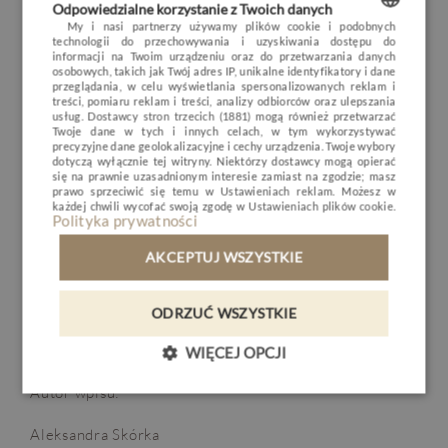
przebarwieniami, poprawia koloryt skóry i przyspiesza
Odpowiedzialne korzystanie z Twoich danych
POKOJE I PAKIETY
produkcję kolagenu, dzięki czemu skóra staje się
My i nasi partnerzy używamy plików cookie i podobnych
technologii do przechowywania i uzyskiwania dostępu do
bardziej jędrna i elastyczna.
Witamina E, znana
POLISH
informacji na Twoim urządzeniu oraz do przetwarzania danych
DLA DZIECI
osobowych, takich jak Twój adres IP, unikalne identyfikatory i dane
również jako „witamina młodości”, działa jako silny
ENGLISH
przeglądania, w celu wyświetlania spersonalizowanych reklam i
MINERAL SPA
antyoksydant, który zapobiega utlenianiu komórek
treści, pomiaru reklam i treści, analizy odbiorców oraz ulepszania
usług.
Dostawcy stron trzecich (1881)
mogą również przetwarzać
GERMAN
skóry, chroniąc ją przed szkodliwym wpływem
RESTAURACJA
Twoje dane w tych i innych celach, w tym wykorzystywać
środowiska.
precyzyjne dane geolokalizacyjne i cechy urządzenia. Twoje wybory
CZECH
dotyczą wyłącznie tej witryny. Niektórzy dostawcy mogą opierać
NATURE & ACTIVE
się na prawnie uzasadnionym interesie zamiast na zgodzie; masz
Olejki eteryczne zawarte w kosmetykach – zwłaszcza
prawo sprzeciwić się temu w
Ustawieniach reklam
. Możesz w
BIZNES
każdej chwili wycofać swoją zgodę w
Ustawieniach plików cookie
.
cytrusowe – wprowadzają do zabiegu świeży,
Polityka prywatności
energetyzujący zapach, który natychmiast poprawia
GALERIA
AKCEPTUJ WSZYSTKIE
nastrój i przywołuje wiosenną atmosferę.
KONTAKT
Zalecamy rozpoczęcie wizyty w naszym SPA właśnie
ODRZUĆ WSZYSTKIE
od tego zabiegu, by poczuć się zrelaksowanym i
PL
DE
EN
CZ
wprowadzić się w lekki, letni nastrój.
WIĘCEJ OPCJI
Autor wpisu:
REZERWACJA
Aleksandra Skórka