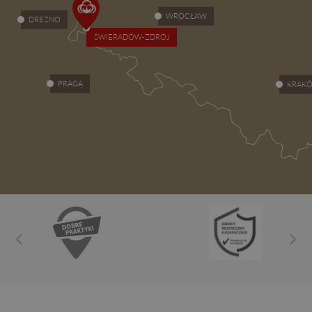
WROCŁAW
DREZNO
ŚWIERADÓW-ZDRÓJ
PRAGA
KRAK