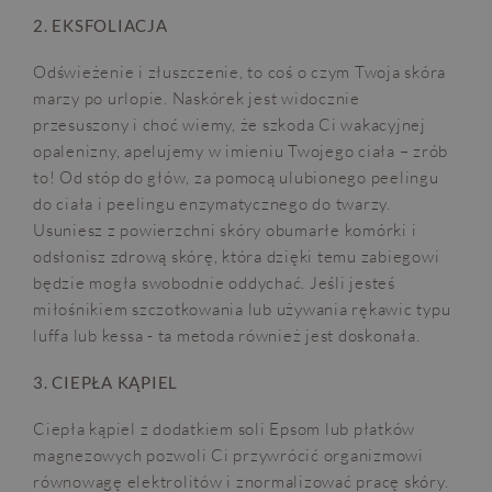
2. EKSFOLIACJA
Odświeżenie i złuszczenie, to coś o czym Twoja skóra
marzy po urlopie. Naskórek jest widocznie
przesuszony i choć wiemy, że szkoda Ci wakacyjnej
opalenizny, apelujemy w imieniu Twojego ciała – zrób
to! Od stóp do głów, za pomocą ulubionego peelingu
do ciała i peelingu enzymatycznego do twarzy.
Usuniesz z powierzchni skóry obumarłe komórki i
odsłonisz zdrową skórę, która dzięki temu zabiegowi
będzie mogła swobodnie oddychać. Jeśli jesteś
miłośnikiem szczotkowania lub używania rękawic typu
luffa lub kessa - ta metoda również jest doskonała.
3. CIEPŁA KĄPIEL
Ciepła kąpiel z dodatkiem soli Epsom lub płatków
magnezowych pozwoli Ci przywrócić organizmowi
równowagę elektrolitów i znormalizować pracę skóry.