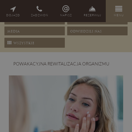
NAGRODY
PORADY
DOJAZD
ZADZWOŃ
NAPISZ
REZERWUJ
MENU
OFERTY
PRZEPISY
MEDIA
ODWIEDZILI NAS
WSZYSTKIE
POWAKACYJNA REWITALIZACJA ORGANIZMU