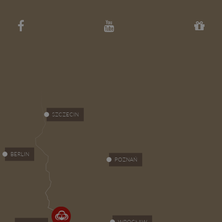
SZCZECIN
BERLIN
POZNAŃ
WROCŁAW