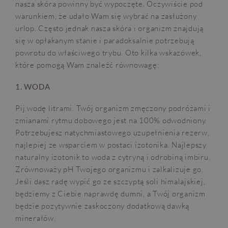
nasza skóra powinny być wypoczęte. Oczywiście pod
warunkiem, że udało Wam się wybrać na zasłużony
urlop. Często jednak nasza skóra i organizm znajdują
się w opłakanym stanie i paradoksalnie potrzebują
powrotu do właściwego trybu. Oto kilka wskazówek,
które pomogą Wam znaleźć równowagę:
1. WODA
Pij wodę litrami. Twój organizm zmęczony podróżami i
zmianami rytmu dobowego jest na 100% odwodniony.
Potrzebujesz natychmiastowego uzupełnienia rezerw,
najlepiej ze wsparciem w postaci izotonika. Najlepszy
naturalny izotonik to woda z cytryną i odrobiną imbiru.
Zrównoważy pH Twojego organizmu i zalkalizuje go.
Jeśli dasz radę wypić go ze szczyptą soli himalajskiej,
będziemy z Ciebie naprawdę dumni, a Twój organizm
będzie pozytywnie zaskoczony dodatkową dawką
minerałów.