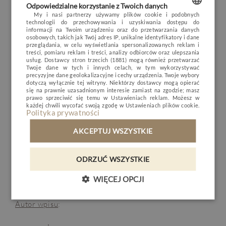
obrotach daj sobie chociaż jeden dzień na porządne
Odpowiedzialne korzystanie z Twoich danych
POKOJE I PAKIETY
leniuchowanie i wyspanie się do woli.
My i nasi partnerzy używamy plików cookie i podobnych
technologii do przechowywania i uzyskiwania dostępu do
POLISH
informacji na Twoim urządzeniu oraz do przetwarzania danych
DLA DZIECI
6. JEDZENIE
osobowych, takich jak Twój adres IP, unikalne identyfikatory i dane
ENGLISH
przeglądania, w celu wyświetlania spersonalizowanych reklam i
MINERAL SPA
treści, pomiaru reklam i treści, analizy odbiorców oraz ulepszania
Jedz bardzo dużo owoców, które są naturalnym
usług.
Dostawcy stron trzecich (1881)
mogą również przetwarzać
GERMAN
RESTAURACJA
detoksem dla naszego organizmu. Szczególnie różnego
Twoje dane w tych i innych celach, w tym wykorzystywać
precyzyjne dane geolokalizacyjne i cechy urządzenia. Twoje wybory
CZECH
rodzaju jagody, borówki, truskawki, maliny, wiśnie, a
dotyczą wyłącznie tej witryny. Niektórzy dostawcy mogą opierać
NATURE & ACTIVE
się na prawnie uzasadnionym interesie zamiast na zgodzie; masz
także melony i arbuzy. Nie tylko stanowią solidną
prawo sprzeciwić się temu w
Ustawieniach reklam
. Możesz w
dawkę witamin, ale również doskonałą alternatywę dla
BIZNES
każdej chwili wycofać swoją zgodę w
Ustawieniach plików cookie
.
Polityka prywatności
wypijanej wody.
GALERIA
AKCEPTUJ WSZYSTKIE
7. UŚMIECH
KONTAKT
Uśmiechaj się! Duuuużo! Wierzymy, że uśmiech jest
ODRZUĆ WSZYSTKIE
PL
DE
EN
CZ
nie tylko lekarstwem na zmęczenie, ale i gwarantem
WIĘCEJ OPCJI
piękna.
REZERWACJA
Autor wpisu
: