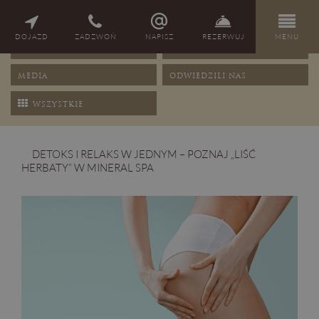
NAGRODY
PORADY
DOJAZD
ZADZWOŃ
NAPISZ
REZERWUJ
MENU
OFERTY
PRZEPISY
MEDIA
ODWIEDZILI NAS
WSZYSTKIE
DETOKS I RELAKS W JEDNYM – POZNAJ „LIŚĆ
HERBATY” W MINERAL SPA