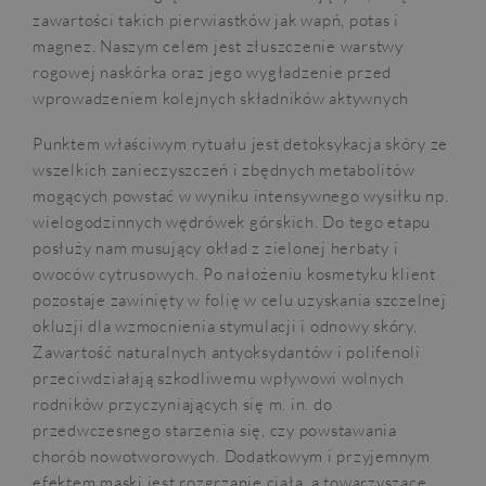
zawartości takich pierwiastków jak wapń, potas i
magnez. Naszym celem jest złuszczenie warstwy
rogowej naskórka oraz jego wygładzenie przed
wprowadzeniem kolejnych składników aktywnych
Punktem właściwym rytuału jest detoksykacja skóry ze
wszelkich zanieczyszczeń i zbędnych metabolitów
mogących powstać w wyniku intensywnego wysiłku np.
wielogodzinnych wędrówek górskich. Do tego etapu
posłuży nam musujący okład z zielonej herbaty i
owoców cytrusowych. Po nałożeniu kosmetyku klient
pozostaje zawinięty w folię w celu uzyskania szczelnej
okluzji dla wzmocnienia stymulacji i odnowy skóry.
Zawartość naturalnych antyoksydantów i polifenoli
przeciwdziałają szkodliwemu wpływowi wolnych
rodników przyczyniających się m. in. do
przedwczesnego starzenia się, czy powstawania
chorób nowotworowych. Dodatkowym i przyjemnym
efektem maski jest rozgrzanie ciała, a towarzyszące