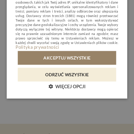
osobowych, takich jak Twój adres IP, unikalne identyfikatory i dane
Powyższy rytuał obfitujący w bogactwo składników
ENGLISH
przeglądania, w celu wyświetlania spersonalizowanych reklam i
MINERAL SPA
treści, pomiaru reklam i treści, analizy odbiorców oraz ulepszania
aktywnych w połączeniu z profesjonalnym podejściem
usług.
Dostawcy stron trzecich (1881)
mogą również przetwarzać
GERMAN
terapeuty ukoi zmęczone i napięte mięśnie, a także
RESTAURACJA
Twoje dane w tych i innych celach, w tym wykorzystywać
precyzyjne dane geolokalizacyjne i cechy urządzenia. Twoje wybory
wspomoże ogólną regenerację przed kolejnym
CZECH
dotyczą wyłącznie tej witryny. Niektórzy dostawcy mogą opierać
NATURE & ACTIVE
aktywnym dniem.
się na prawnie uzasadnionym interesie zamiast na zgodzie; masz
prawo sprzeciwić się temu w
Ustawieniach reklam
. Możesz w
BIZNES
każdej chwili wycofać swoją zgodę w
Ustawieniach plików cookie
.
Polityka prywatności
GALERIA
AKCEPTUJ WSZYSTKIE
Autor wpisu:
KONTAKT
Aleksandra Komaiszko
ODRZUĆ WSZYSTKIE
PL
DE
EN
CZ
Terapeuta Mineral SPA
WIĘCEJ OPCJI
REZERWACJA