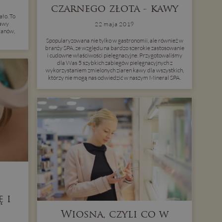
czarnego złota - kawy
ło. To
rawy
22 maja 2019
ranów,
Spopularyzowana nie tylko w gastronomii, ale również w
branży SPA, ze względu na bardzo szerokie zastosowanie
i cudowne właściwości pielęgnacyjne. Przygotowaliśmy
dla Was 5 szybkich zabiegów pielęgnacyjnych z
wykorzystaniem zmielonych ziaren kawy dla wszystkich,
którzy nie mogą nas odwiedzić w naszym Mineral SPA.
 i
Wiosna, czyli co w