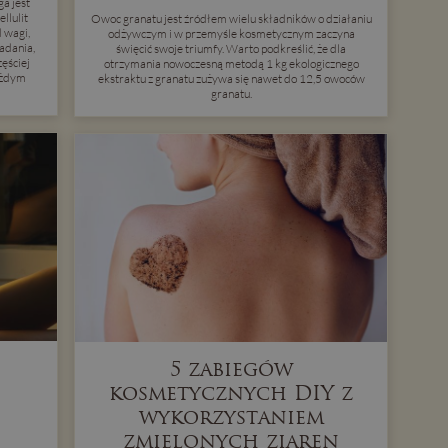
a jest
llulit
Owoc granatu jest źródłem wielu składników o działaniu
 wagi,
odżywczym i w przemyśle kosmetycznym zaczyna
badania,
święcić swoje triumfy. Warto podkreślić, że dla
zęściej
otrzymania nowoczesną metodą 1 kg ekologicznego
ażdym
ekstraktu z granatu zużywa się nawet do 12,5 owoców
granatu.
5 zabiegów
kosmetycznych DIY z
wykorzystaniem
zmielonych ziaren