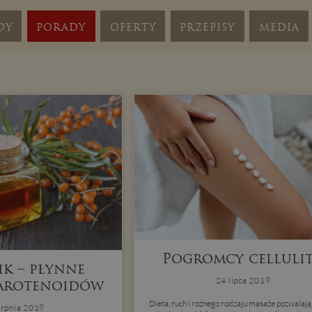
DY
PORADY
OFERTY
PRZEPISY
MEDIA
Pogromcy celluli
ik – płynne
24 lipca 2019
arotenoidów
Dieta, ruch i różnego rodzaju masaże pozwalaj
erpnia 2019