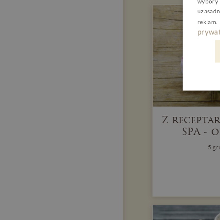
wybory 
uzasadn
reklam
.
prywat
Z recepta
SPA - o
5 g