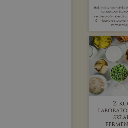
Rokitnik w kosmetykach
składników: kwasów
karotenoidów, steroli o
C). Może być stosowany 
naczyniowej,
Z ku
laborato
skła
ferme