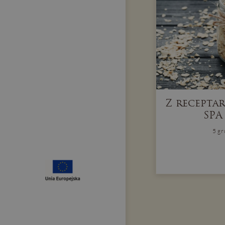
Z recepta
SPA
5 g