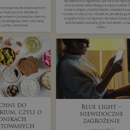
się zbędnych kilogramów, ale nie tylko nadwag
zmorą kobiet, które dbają o swoją sylwetkę. Ce
 to niesamowite źródło cennych
może wystąpić u każdej kobiety, niezależnie od
 tłuszczowych, tokoferoli,
wzrostu i trybu życia. Nie jest on, jak pokazują 
raz witamin (zwłaszcza witaminy
związany tylko i wyłącznie z otyłością. Coraz c
do pielęgnacji skóry dojrzałej,
dotyka osoby szczupłe, głównie kobiety, w k
 suchej i normalnej.
wieku.
chni do
Blue light –
rium, czyli o
niewidoczne
dnikach
zagrożenie
ntowanych
4 czerwca 2019