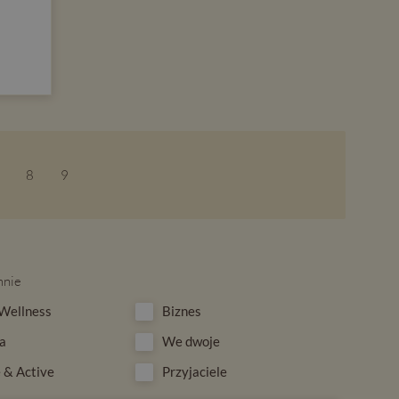
8
9
mnie
Wellness
Biznes
a
We dwoje
 & Active
Przyjaciele