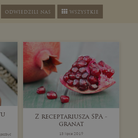
ODWIEDZILI NAS
WSZYSTKIE
tu
Z receptariusza SPA -
granat
13 lipca 2019
ą pozbyć