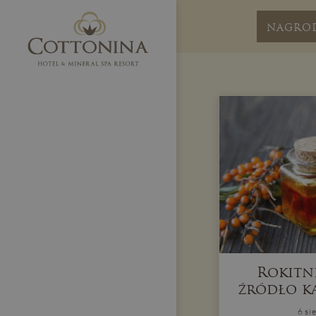
NAGRO
Rokitn
źródło k
6 si