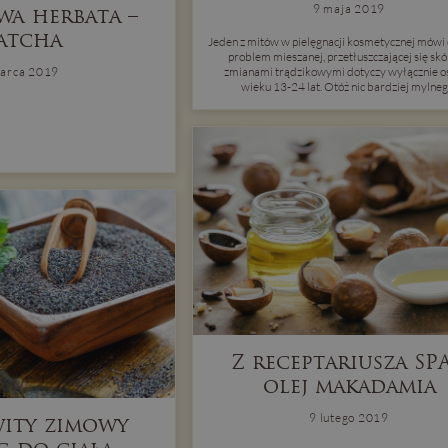
9 maja 2019
wa herbata –
atcha
Jeden z mitów w pielęgnacji kosmetycznej mówi 
problem mieszanej, przetłuszczającej się skó
arca 2019
zmianami trądzikowymi dotyczy wyłącznie o
wieku 13-24 lat. Otóż nic bardziej mylneg
Z receptariusza SPA
olej makadamia
9 lutego 2019
ity zimowy