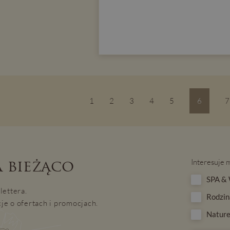
1
2
3
4
5
6
7
 bieżąco
Interesuje 
SPA & 
lettera.
Rodzin
je o ofertach i promocjach.
Nature