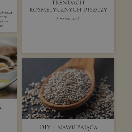
trendach
kosmetycznych piszczy
o tym, że
ry ze
6 marca 2019
sób w
o!
 -
DIY - nawilżająca