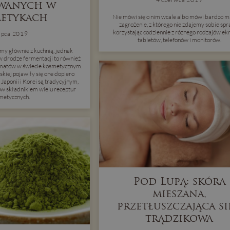
wanych w
etykach
Nie mówi się o nim wcale albo mówi bardzo ma
zagrożenie, z którego nie zdajemy sobie sp
korzystając codziennie z różnego rodzajów ek
lipca 2019
tabletów, telefonów i monitorów.
my głównie z kuchnią, jednak
w drodze fermentacji to również
tematów w świecie kosmetycznym.
skiej pojawiły się one dopiero
Japonii i Korei są tradycyjnym,
 składnikiem wielu receptur
metycznych.
Pod Lupą: skóra
mieszana,
przetłuszczająca się
trądzikowa