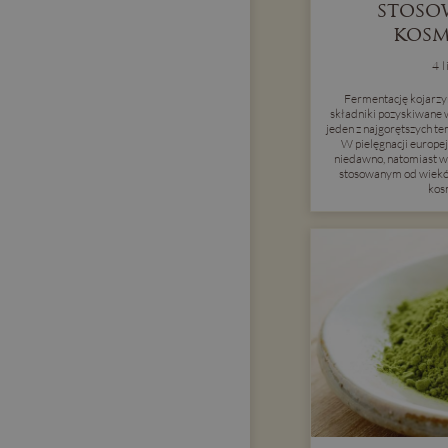
stoso
kosm
4 
Fermentację kojarzy
składniki pozyskiwane 
jeden z najgorętszych 
W pielęgnacji europej
niedawno, natomiast w 
stosowanym od wieków
kos