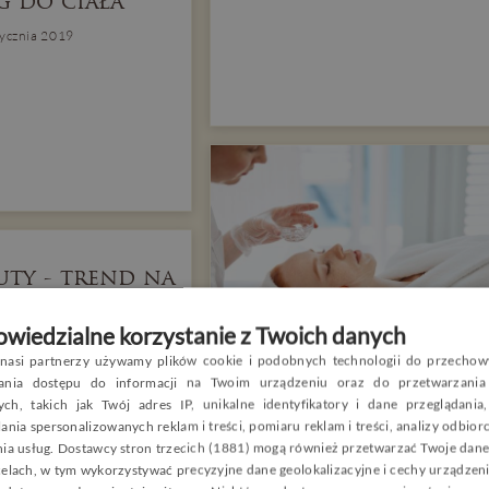
g do ciała
tycznia 2019
uty - trend na
rowie!
wiedzialne korzystanie z Twoich danych
rudnia 2018
nasi partnerzy używamy plików cookie i podobnych technologii do przechow
ała się nieodłącznym elementem
P
wania dostępu do informacji na Twoim urządzeniu oraz do przetwarzania
 więcej osób decyduje się na
Czas na złuszczanie
ch, takich jak Twój adres IP, unikalne identyfikatory i dane przeglądania
wianie oraz rekreacyjne bądź
E
kwasy
portu, aby odstresować ciało i
ania spersonalizowanych reklam i treści, pomiaru reklam i treści, analizy odbio
sywnej intelektualnej aktywności
nia usług.
Dostawcy stron trzecich (1881)
mogą również przetwarzać Twoje dane 
G
żdego dnia.
29 grudnia 2018
celach, w tym wykorzystywać precyzyjne dane geolokalizacyjne i cechy urządzeni
C