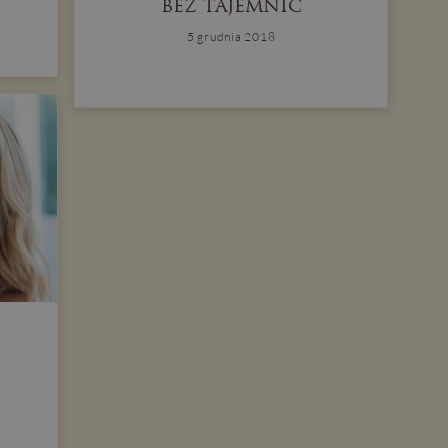
bez tajemnic
5 grudnia 2018