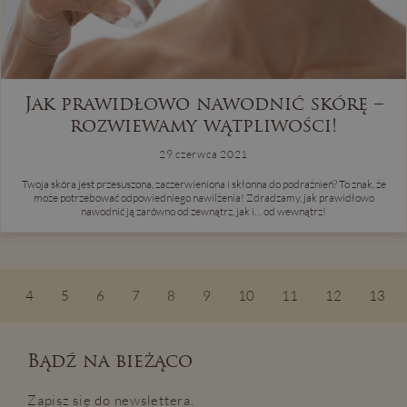
Jak prawidłowo nawodnić skórę –
rozwiewamy wątpliwości!
29 czerwca 2021
Twoja skóra jest przesuszona, zaczerwieniona i skłonna do podrażnień? To znak, że
może potrzebować odpowiedniego nawilżenia! Zdradzamy, jak prawidłowo
nawodnić ją zarówno od zewnątrz, jak i… od wewnątrz!
4
5
6
7
8
9
10
11
12
13
Bądź na bieżąco
Zapisz się do newslettera.