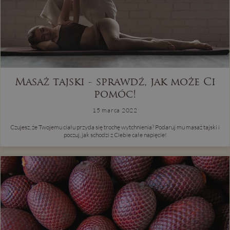
Masaż tajski - sprawdź, jak może Ci
pomóc!
15 marca 2022
Czujesz, że Twojemu ciału przyda się trochę wytchnienia? Podaruj mu masaż tajski i
poczuj, jak schodzi z Ciebie całe napięcie!