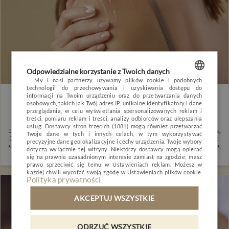
OPINIE
BLOG
POGODA
VOUCHER
HOTEL
Odpowiedzialne korzystanie z Twoich danych
POKOJE I PAKIETY
My i nasi partnerzy używamy plików cookie i podobnych
technologii do przechowywania i uzyskiwania dostępu do
POLISH
Wpływ cukrzycy na wygląd skóry
informacji na Twoim urządzeniu oraz do przetwarzania danych
DLA DZIECI
osobowych, takich jak Twój adres IP, unikalne identyfikatory i dane
ENGLISH
przeglądania, w celu wyświetlania spersonalizowanych reklam i
3 września 2021
MINERAL SPA
treści, pomiaru reklam i treści, analizy odbiorców oraz ulepszania
usług.
Dostawcy stron trzecich (1881)
mogą również przetwarzać
GERMAN
Suchość skóry, świąd czy nawracające grzybice nadal rzadko są kojarzone z cukrzycą.
RESTAURACJA
Twoje dane w tych i innych celach, w tym wykorzystywać
Skóra chorego jest znacznie cieńsza niż u zdrowego człowieka. U kobiet dolegliwości
precyzyjne dane geolokalizacyjne i cechy urządzenia. Twoje wybory
CZECH
są bardziej dokuczliwe, bo ich skóra jest cieńsza, mniej elastyczna, bardziej wrażliwa,
dotyczą wyłącznie tej witryny. Niektórzy dostawcy mogą opierać
NATURE & ACTIVE
łatwiej ulega uszkodzeniu i boleśniej reaguje na niedostateczne nawilżenie.
się na prawnie uzasadnionym interesie zamiast na zgodzie; masz
prawo sprzeciwić się temu w
Ustawieniach reklam
. Możesz w
BIZNES
każdej chwili wycofać swoją zgodę w
Ustawieniach plików cookie
.
Polityka prywatności
GALERIA
AKCEPTUJ WSZYSTKIE
KONTAKT
ODRZUĆ WSZYSTKIE