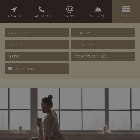
DOJAZD
ZADZWOŃ
NAPISZ
REZERWUJ
MENU
NAGRODY
PORADY
OFERTY
PRZEPISY
MEDIA
ODWIEDZILI NAS
WSZYSTKIE