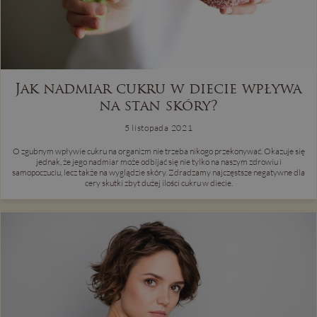
Jak nadmiar cukru w diecie wpływa
na stan skóry?
5 listopada 2021
O zgubnym wpływie cukru na organizm nie trzeba nikogo przekonywać. Okazuje się
jednak, że jego nadmiar może odbijać się nie tylko na naszym zdrowiu i
samopoczuciu, lecz także na wyglądzie skóry. Zdradzamy najczęstsze negatywne dla
cery skutki zbyt dużej ilości cukru w diecie.