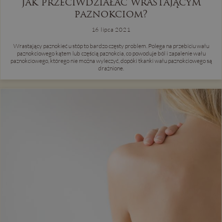
Jak przeciwdziałać wrastającym
paznokciom?
16 lipca 2021
Wrastający paznokieć u stóp to bardzo częsty problem. Polega na przebiciu wału
paznokciowego kątem lub częścią paznokcia, co powoduje ból i zapalenie wału
paznokciowego, którego nie można wyleczyć, dopóki tkanki wału paznokciowego są
drażnione.