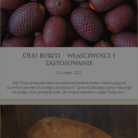
Olej buriti - właściwości i
zastosowanie
23 lutego 2022
Jeśli Twoja skóra jest często narażona na działanie stresu i niesprzyjających
czynników zewnętrznych sięgnij po olej buriti! Sprawdź dlaczego warto włączyć go
do swojej rutyny pielęgnacyjnej i jak może to poprawić wygląd Twojej cery!