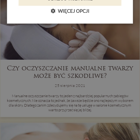
PL
DE
EN
CZ
WIĘCEJ OPCJI
REZERWACJA
Czy oczyszczanie manualne twarzy
może być szkodliwe?
25 sierpnia 2021
Manualne oczyszczanie twarzy to jeden z najbardziej popularnych zabiegów
kosmetycznych. Nie oznacza to jednak, że zawsze będzie ono najlepszym wyborem
dla skóry. Dlatego zanim zdecydujemy się na tę usługę w salonie kosmetycznym
warto przyjrzeć się jej bliżej.