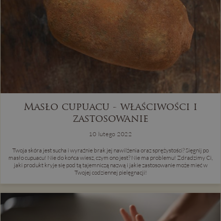
Masło cupuacu - właściwości i
zastosowanie
10 lutego 2022
Twoja skóra jest sucha i wyraźnie brak jej nawilżenia oraz sprężystości? Sięgnij po
masło cupuacu! Nie do końca wiesz, czym ono jest? Nie ma problemu! Zdradzimy Ci,
jaki produkt kryje się pod tą tajemniczą nazwą i jakie zastosowanie może mieć w
Twojej codziennej pielęgnacji!