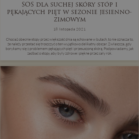
SOS dla suchej skóry stóp i
pękających pięt w sezonie jesienno-
zimowym
18 listopada 2021
Chociaż obecnie stopy przez większość dnia są schowane w butach, to nie oznacza to,
że należy przestać się troszczyć o ten wyjątkowo delikatny obszar. Zwłaszcza, gdy
borykamy się z problemem pękających pięt i przesuszoną skórą. Podpowiadamy, jak
zadbać o stopy, aby były zdrowe i piękne przez cały rok.