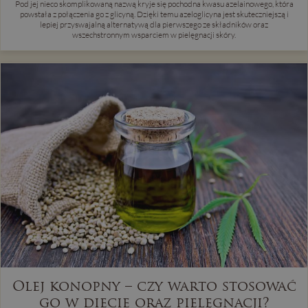
Pod jej nieco skomplikowaną nazwą kryje się pochodna kwasu azelainowego, która
powstała z połączenia go z glicyną. Dzięki temu azeloglicyna jest skuteczniejszą i
lepiej przyswajalną alternatywą dla pierwszego ze składników oraz
wszechstronnym wsparciem w pielęgnacji skóry.
Olej konopny – czy warto stosować
go w diecie oraz pielęgnacji?