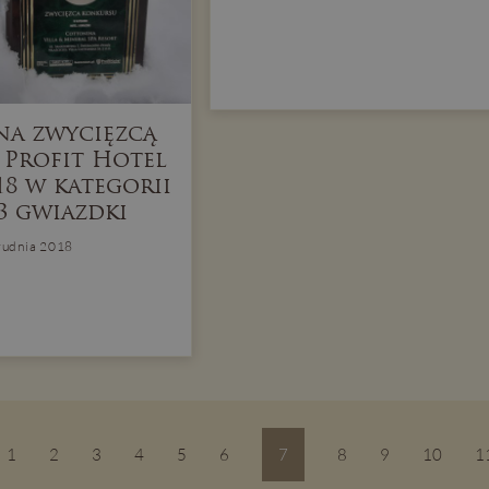
a zwycięzcą
Profit Hotel
18 w kategorii
3 gwiazdki
rudnia 2018
1
2
3
4
5
6
7
8
9
10
1