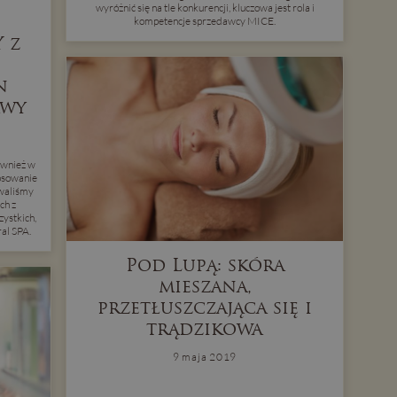
wyróżnić się na tle konkurencji, kluczowa jest rola i
kompetencje sprzedawcy MICE.
 z
n
awy
ównież w
osowanie
owaliśmy
ch z
ystkich,
al SPA.
Pod Lupą: skóra
mieszana,
przetłuszczająca się i
trądzikowa
9 maja 2019