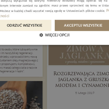
dotyczą wyłącznie tej witryny. Niektórzy dostawcy mogą opierać się na
ionym interesie zamiast na zgodzie; masz prawo sprzeciwić się temu w
Usta
P
 Możesz w każdej chwili wycofać swoją zgodę w
Ustawieniach plików cookie
.
ności
ODRZUĆ WSZYSTKIE
AKCEPTUJ WSZYSTKIE
 Active SPA
WIĘCEJ OPCJI
utego 2019
 to osoby, które lubią aktywnie
y im na szybkiej regeneracji.
otrzeby, wprowadziliśmy nową
rzystaniem oleju magnezowego z
m proponujemy kompleksowy,
wy masaż całego ciała o nazwie
Regeneracja Mięśni”.
Rozgrzewająca zim
jaglanka z gruszką
miodem i cynamon
5 lutego 2019