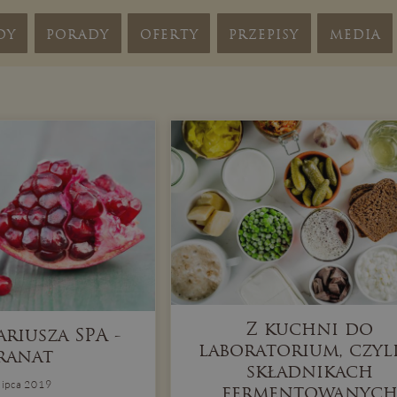
DY
PORADY
OFERTY
PRZEPISY
MEDIA
Z kuchni do
ariusza SPA -
laboratorium, czyl
ranat
składnikach
lipca 2019
fermentowanyc