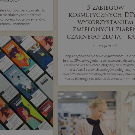
erwca 2019
5 zabiegów
ale albo mówi bardzo mało. To
kosmetycznych DIY
go nie zdajemy sobie sprawy
e z różnego rodzajów ekranów,
wykorzystaniem
lefonów i monitorów.
zmielonych ziare
czarnego złota - k
22 maja 2019
Spopularyzowana nie tylko w gastronomii, ale r
branży SPA, ze względu na bardzo szerokie zast
i cudowne właściwości pielęgnacyjne. Przygot
dla Was 5 szybkich zabiegów pielęgnacyjny
wykorzystaniem zmielonych ziaren kawy dla wsz
którzy nie mogą nas odwiedzić w naszym Miner