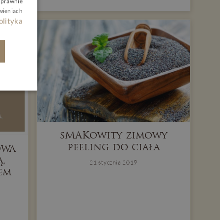
 prawnie
wieniach
olityka
sMAKowity zimowy
peeling do ciała
owa
,
21 stycznia 2019
em