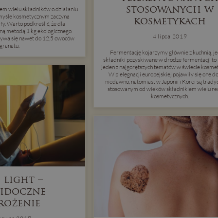
stosowanych w
em wielu składników o działaniu
myśle kosmetycznym zaczyna
kosmetykach
fy. Warto podkreślić, że dla
ną metodą 1 kg ekologicznego
4 lipca 2019
używa się nawet do 12,5 owoców
granatu.
Fermentację kojarzymy głównie z kuchnią, j
składniki pozyskiwane w drodze fermentacji to
jeden z najgorętszych tematów w świecie kosme
W pielęgnacji europejskiej pojawiły się one d
niedawno, natomiast w Japonii i Korei są trady
stosowanym od wieków składnikiem wielu re
kosmetycznych.
 light –
idoczne
rożenie