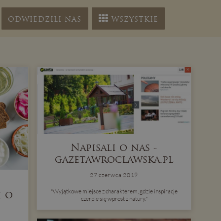
ODWIEDZILI NAS
WSZYSTKIE
Napisali o nas -
gazetawroclawska.pl
27 czerwca 2019
"Wyjątkowe miejsce z charakterem, gdzie inspiracje
i o
czerpie się wprost z natury."
h