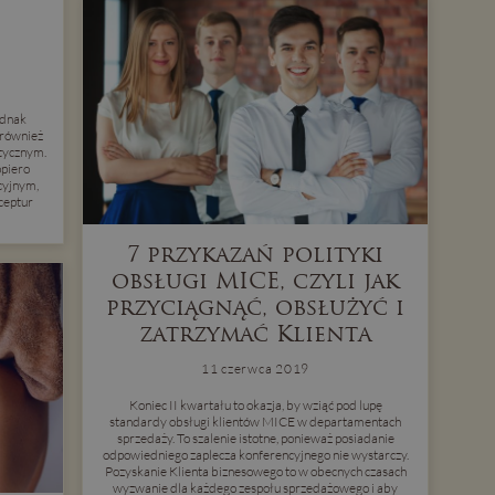
ednak
 również
tycznym.
opiero
cyjnym,
ceptur
7 przykazań polityki
obsługi MICE, czyli jak
przyciągnąć, obsłużyć i
zatrzymać Klienta
11 czerwca 2019
Koniec II kwartału to okazja, by wziąć pod lupę
standardy obsługi klientów MICE w departamentach
sprzedaży. To szalenie istotne, ponieważ posiadanie
odpowiedniego zaplecza konferencyjnego nie wystarczy.
Pozyskanie Klienta biznesowego to w obecnych czasach
wyzwanie dla każdego zespołu sprzedażowego i aby