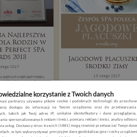
a Najlepszym
dla Rodzin w
e Perfect SPA
rds 2018
Jagodowe placuszk
środku zimy
lutego 2019
13 lutego 2019
 w pięknych wnętrzach Hotelu
sowski) w Warszawie odbyła się
10. edycji konkursu „Perfect SPA
owanego przez Magazyn Eden i
wiedzialne korzystanie z Twoich danych
l SPAeden.pl.
nasi partnerzy używamy plików cookie i podobnych technologii do przechow
P
wania dostępu do informacji na Twoim urządzeniu oraz do przetwarzania
ch, takich jak Twój adres IP, unikalne identyfikatory i dane przeglądania
E
ania spersonalizowanych reklam i treści, pomiaru reklam i treści, analizy odbio
nia usług.
Dostawcy stron trzecich (1881)
mogą również przetwarzać Twoje dane 
G
celach, w tym wykorzystywać precyzyjne dane geolokalizacyjne i cechy urządzeni
C