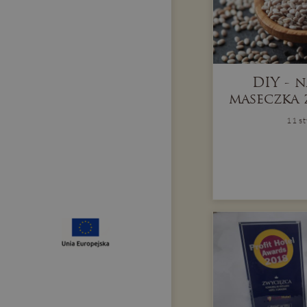
DIY - 
maseczka 
11 s