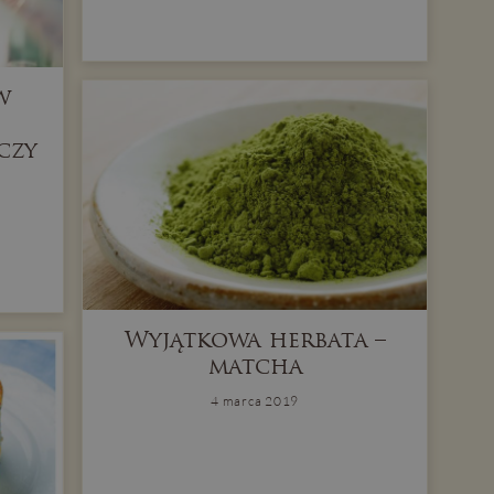
w
czy
Wyjątkowa herbata –
matcha
4 marca 2019