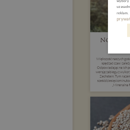
wybory 
uzasadn
reklam
.
prywat
Nowość w
8 l
Większość naszych gości
spędzać czas i zależ
Odpowiadając na ich p
wersję zabiegu z wyko
Zechstein. Tym raze
sześćdziesięciominuto
„Mineralna 