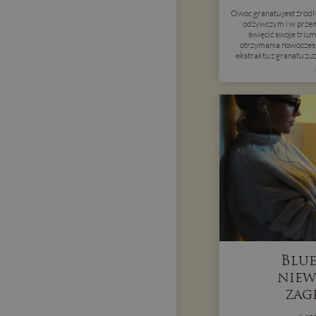
Owoc granatu jest źródł
odżywczym i w prze
święcić swoje trium
otrzymania nowoczes
ekstraktu z granatu z
Blue
niew
zag