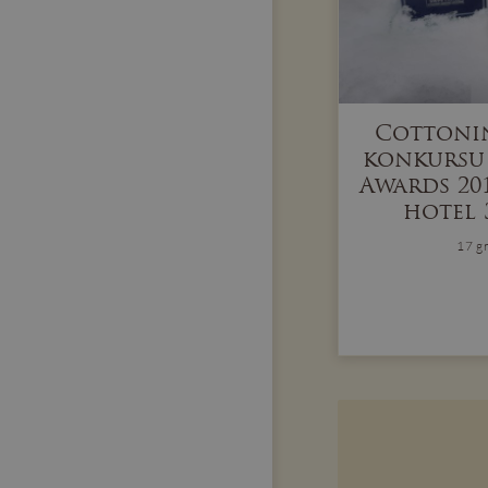
Cottonin
konkursu 
Awards 20
hotel 
17 g